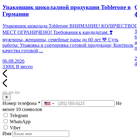
Упаковщик шоколадной продукции Toblerone в
Германии
Упаковщик шоколада Toblerone ВНИМАНИЕ! КОЛИЧЕСТВО
П
МЕСТ ОГРАНИЧЕНО! Требования к кандидатам: ❣️
6
мужчины, женщины, семейные пары до 60 лет 💙 Суть
работы: Упаковка и сортировка готовой продукции; Контроль
п
качества готовой,...
2
06.08.2026
3300£
В месец
✕
Номер телефона
*
Не
менее 10 символов
Telegram
WhatsApp
Viber
Имя