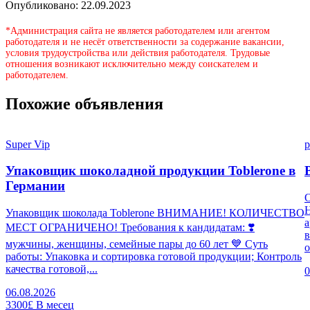
Опубликовано: 22.09.2023
*Администрация сайта не является работодателем или агентом
работодателя и не несёт ответственности за содержание вакансии,
условия трудоустройства или действия работодателя. Трудовые
отношения возникают исключительно между соискателем и
работодателем.
Похожие объявления
Super Vip
p
Упаковщик шоколадной продукции Toblerone в
Германии
Н
Упаковщик шоколада Toblerone ВНИМАНИЕ! КОЛИЧЕСТВО
а
МЕСТ ОГРАНИЧЕНО! Требования к кандидатам: ❣️
в
мужчины, женщины, семейные пары до 60 лет 💙 Суть
о
работы: Упаковка и сортировка готовой продукции; Контроль
качества готовой,...
0
06.08.2026
3300£
В месец