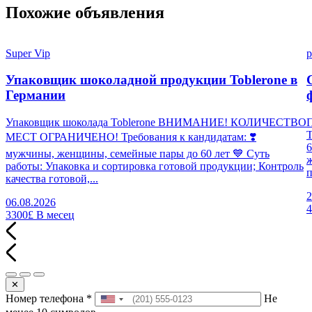
Похожие объявления
Super Vip
p
Упаковщик шоколадной продукции Toblerone в
Германии
Упаковщик шоколада Toblerone ВНИМАНИЕ! КОЛИЧЕСТВО
П
МЕСТ ОГРАНИЧЕНО! Требования к кандидатам: ❣️
6
мужчины, женщины, семейные пары до 60 лет 💙 Суть
работы: Упаковка и сортировка готовой продукции; Контроль
п
качества готовой,...
2
06.08.2026
3300£
В месец
✕
Номер телефона
*
Не