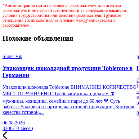
*Администрация сайта не является работодателем или агентом
работодателя и не несёт ответственности за содержание вакансии,
условия трудоустройства или действия работодателя. Трудовые
отношения возникают исключительно между соискателем и
работодателем.
Похожие объявления
Super Vip
p
Упаковщик шоколадной продукции Toblerone в
Германии
Н
Упаковщик шоколада Toblerone ВНИМАНИЕ! КОЛИЧЕСТВО
а
МЕСТ ОГРАНИЧЕНО! Требования к кандидатам: ❣️
в
мужчины, женщины, семейные пары до 60 лет 💙 Суть
о
работы: Упаковка и сортировка готовой продукции; Контроль
качества готовой,...
0
06.08.2026
3300£
В месец