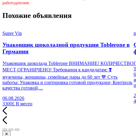
работодателем.
Похожие объявления
Super Vip
p
Упаковщик шоколадной продукции Toblerone в
Германии
Упаковщик шоколада Toblerone ВНИМАНИЕ! КОЛИЧЕСТВО
П
МЕСТ ОГРАНИЧЕНО! Требования к кандидатам: ❣️
6
мужчины, женщины, семейные пары до 60 лет 💙 Суть
работы: Упаковка и сортировка готовой продукции; Контроль
п
качества готовой,...
2
06.08.2026
3300£
В месец
✕