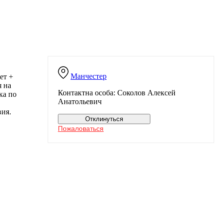
Манчестер
ет +
я на
Контактна особа: Соколов Алексей
ка по
Анатольевич
вия.
Отклинуться
Пожаловаться