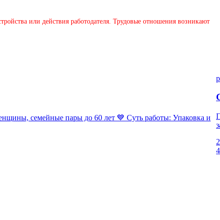
устройства или действия работодателя. Трудовые отношения возникают
p
П
ны, семейные пары до 60 лет 💙 Суть работы: Упаковка и
з
2