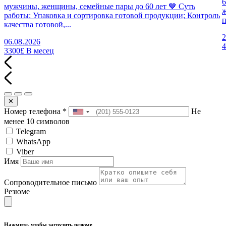
6
мужчины, женщины, семейные пары до 60 лет 💙 Суть
работы: Упаковка и сортировка готовой продукции; Контроль
п
качества готовой,...
2
06.08.2026
3300£
В месец
✕
Номер телефона
*
Не
менее 10 символов
Telegram
WhatsApp
Viber
Имя
Сопроводительное письмо
Резюме
Нажмите, чтобы загрузить резюме