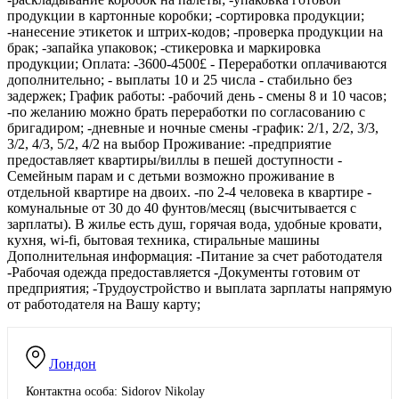
продукции в картонные коробки; -сортировка продукции;
-нанесение этикеток и штрих-кодов; -проверка продукции на
брак; -запайка упаковок; -стикеровка и маркировка
продукции; Оплата: -3600-4500£ - Переработки оплачиваются
дополнительно; - выплаты 10 и 25 числа - стабильно без
задержек; График работы: -рабочий день - смены 8 и 10 часов;
-по желанию можно брать переработки по согласованию с
бригадиром; -дневные и ночные смены -график: 2/1, 2/2, 3/3,
3/2, 4/3, 5/2, 4/2 на выбор Проживание: -предприятие
предоставляет квартиры/виллы в пешей доступности -
Семейным парам и с детьми возможно проживание в
отдельной квартире на двоих. -по 2-4 человека в квартире -
комунальные от 30 до 40 фунтов/месяц (высчитывается с
зарплаты). В жилье есть душ, горячая вода, удобные кровати,
кухня, wi-fi, бытовая техника, стиральные машины
Дополнительная информация: -Питание за счет работодателя
-Рабочая одежда предоставляется -Документы готовим от
предприятия; -Трудоустройство и выплата зарплаты напрямую
от работодателя на Вашу карту;
Лондон
Контактна особа: Sidorov Nikolay