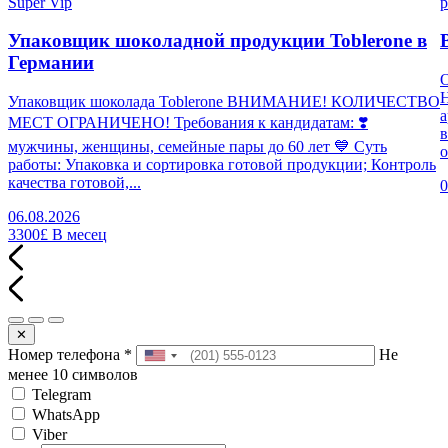
Super Vip
p
Упаковщик шоколадной продукции Toblerone в
Германии
Н
Упаковщик шоколада Toblerone ВНИМАНИЕ! КОЛИЧЕСТВО
а
МЕСТ ОГРАНИЧЕНО! Требования к кандидатам: ❣️
в
мужчины, женщины, семейные пары до 60 лет 💙 Суть
о
работы: Упаковка и сортировка готовой продукции; Контроль
качества готовой,...
0
06.08.2026
3300£
В месец
✕
Номер телефона
*
Не
менее 10 символов
Telegram
WhatsApp
Viber