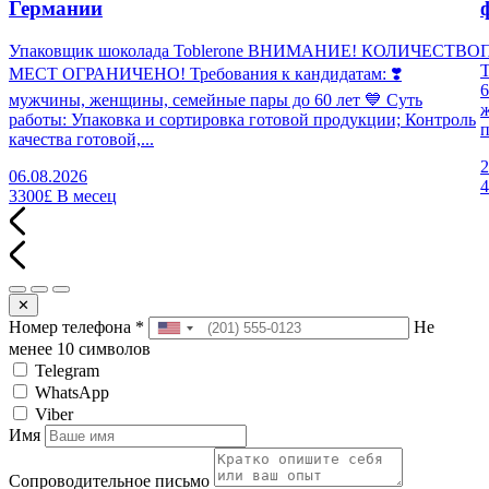
Германии
Упаковщик шоколада Toblerone ВНИМАНИЕ! КОЛИЧЕСТВО
П
МЕСТ ОГРАНИЧЕНО! Требования к кандидатам: ❣️
6
мужчины, женщины, семейные пары до 60 лет 💙 Суть
работы: Упаковка и сортировка готовой продукции; Контроль
п
качества готовой,...
2
06.08.2026
3300£
В месец
✕
Номер телефона
*
Не
менее 10 символов
Telegram
WhatsApp
Viber
Имя
Сопроводительное письмо