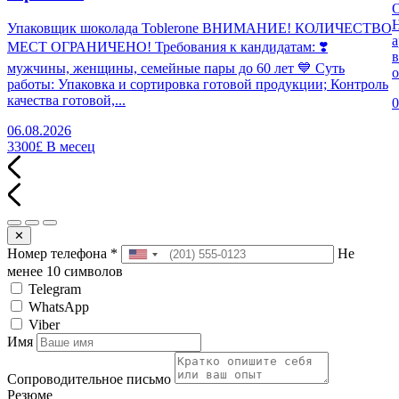
Н
Упаковщик шоколада Toblerone ВНИМАНИЕ! КОЛИЧЕСТВО
а
МЕСТ ОГРАНИЧЕНО! Требования к кандидатам: ❣️
в
мужчины, женщины, семейные пары до 60 лет 💙 Суть
о
работы: Упаковка и сортировка готовой продукции; Контроль
качества готовой,...
0
06.08.2026
3300£
В месец
✕
Номер телефона
*
Не
менее 10 символов
Telegram
WhatsApp
Viber
Имя
Сопроводительное письмо
Резюме