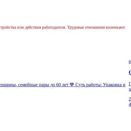
устройства или действия работодателя. Трудовые отношения возникают
p
П
ны, семейные пары до 60 лет 💙 Суть работы: Упаковка и
з
2