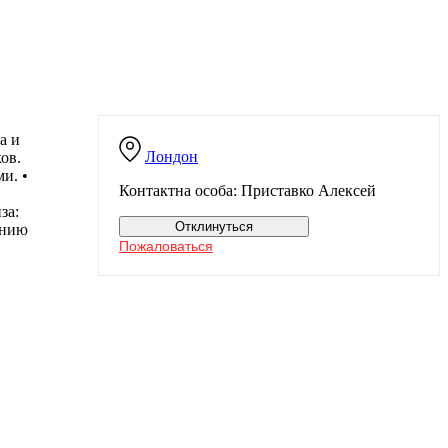
а и
Лондон
ов.
и. •
Контактна особа: Приставко Алексей
за:
Отклинуться
анию
Пожаловаться