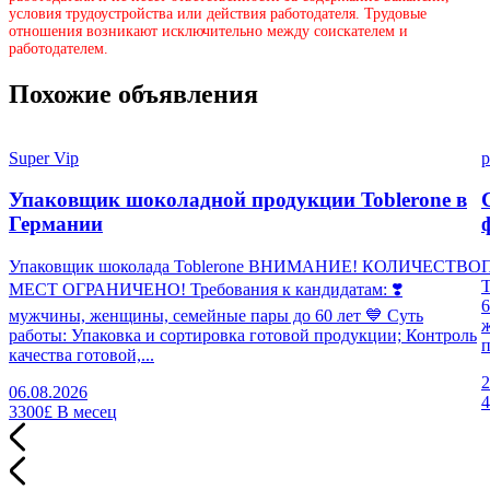
условия трудоустройства или действия работодателя. Трудовые
отношения возникают исключительно между соискателем и
работодателем.
Похожие объявления
Super Vip
p
Упаковщик шоколадной продукции Toblerone в
Германии
Упаковщик шоколада Toblerone ВНИМАНИЕ! КОЛИЧЕСТВО
П
МЕСТ ОГРАНИЧЕНО! Требования к кандидатам: ❣️
6
мужчины, женщины, семейные пары до 60 лет 💙 Суть
работы: Упаковка и сортировка готовой продукции; Контроль
п
качества готовой,...
2
06.08.2026
3300£
В месец