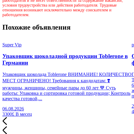
работодателя и не несёт ответственности за содержание вакансии,
условия трудоустройства или действия работодателя. Трудовые
отношения возникают исключительно между соискателем и
работодателем.
Похожие объявления
Super Vip
p
Упаковщик шоколадной продукции Toblerone в
Германии
Упаковщик шоколада Toblerone ВНИМАНИЕ! КОЛИЧЕСТВО
П
МЕСТ ОГРАНИЧЕНО! Требования к кандидатам: ❣️
6
мужчины, женщины, семейные пары до 60 лет 💙 Суть
работы: Упаковка и сортировка готовой продукции; Контроль
п
качества готовой,...
2
06.08.2026
3300£
В месец