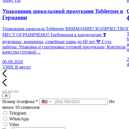
Super Vip
p
Упаковщик шоколадной продукции Toblerone в
Германии
Упаковщик шоколада Toblerone ВНИМАНИЕ! КОЛИЧЕСТВО
П
МЕСТ ОГРАНИЧЕНО! Требования к кандидатам: ❣️
6
мужчины, женщины, семейные пары до 60 лет 💙 Суть
работы: Упаковка и сортировка готовой продукции; Контроль
п
качества готовой,...
2
06.08.2026
3300£
В месец
✕
Номер телефона
*
Не
менее 10 символов
Telegram
WhatsApp
Viber