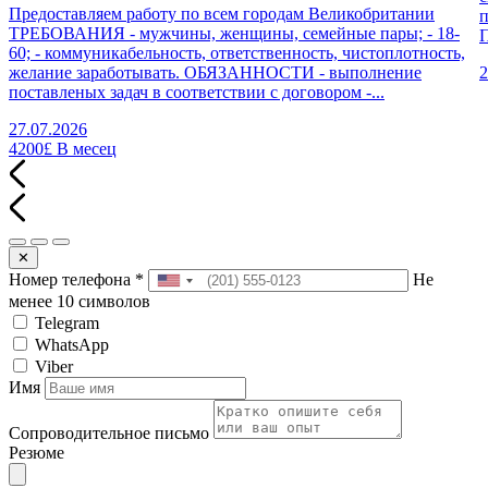
Предоставляем работу по всем городам Великобритании
п
ТРЕБОВАНИЯ - мужчины, женщины, семейные пары; - 18-
П
60; - коммуникабельность, ответственность, чистоплотность,
желание заработывать. ОБЯЗАННОСТИ - выполнение
2
поставленых задач в соответствии с договором -...
27.07.2026
4200£
В месец
✕
Номер телефона
*
Не
менее 10 символов
Telegram
WhatsApp
Viber
Имя
Сопроводительное письмо
Резюме