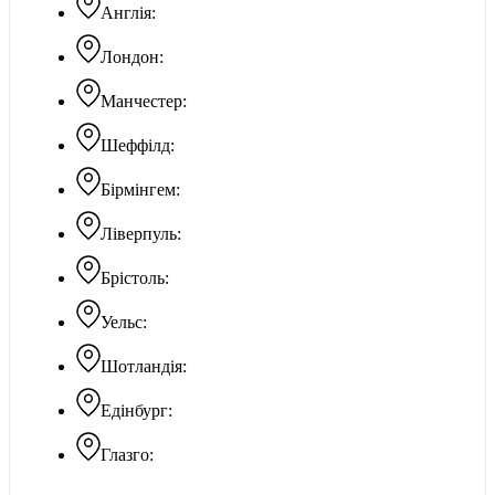
Англія:
Лондон:
Манчестер:
Шеффілд:
Бірмінгем:
Ліверпуль:
Брістоль:
Уельс:
Шотландія:
Едінбург:
Глазго: