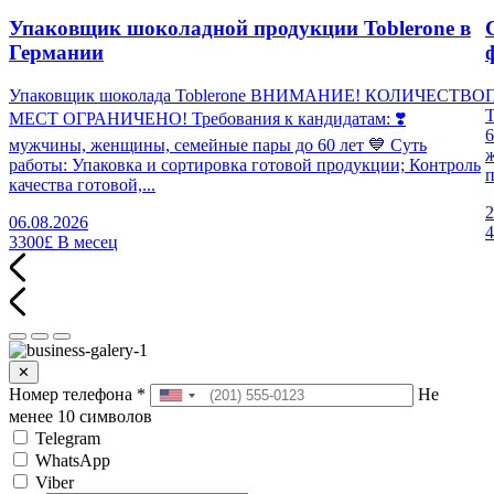
Упаковщик шоколадной продукции Toblerone в
Германии
Упаковщик шоколада Toblerone ВНИМАНИЕ! КОЛИЧЕСТВО
П
МЕСТ ОГРАНИЧЕНО! Требования к кандидатам: ❣️
6
мужчины, женщины, семейные пары до 60 лет 💙 Суть
работы: Упаковка и сортировка готовой продукции; Контроль
п
качества готовой,...
2
06.08.2026
3300£
В месец
✕
Номер телефона
*
Не
менее 10 символов
Telegram
WhatsApp
Viber