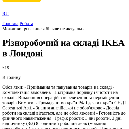
RU
Головна
Робота
Можливо ця вакансія більше не актуальна
Різноробочий на складі IKEA
в Лондоні
£19
В годину
Обов'язки: - Приймання та пакування товарів на складі -
Комплектація замовлень - Підтримка порядку і чистоти на
складі - Виконання операцій з перевезення та переміщення
товарів Вимоги: - Громадянство країн РФ і деяких країн СНД і
Середньої Азії. - Знання англійської не обов'язкове - Досвід
роботи на складі вітається, але не обов'язковий - Готовність до
фізичного навантаження - Графік роботи: 3 дні роботи, 3 дні
відпочинку (3/3) 8 годинний робочий день (можливі
переробки, x2 до загального годинного окладу) - Проживання