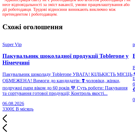
несе відповідальності за зміст вакансії, умови працевлаштування або
дії роботодавця. Трудові відносини виникають виключно між
претендентом і роботодавцем.
Схожі оголошення
Super Vip
p
Пакувальник шоколадної продукції Toblerone у
Німеччині

Пакувальник шоколаду Toblerone УВАГА! КІЛЬКІСТЬ МІСЦЬ
Щ
ОБМЕЖЕНА! Вимоги до кандидатів: ❣️ чоловіки, жінки,
б
подружні пари віком до 60 років 💙 Суть роботи: Пакування

та сортування готової продукції; Контроль якості...
0
06.08.2026
3300£
В місяць