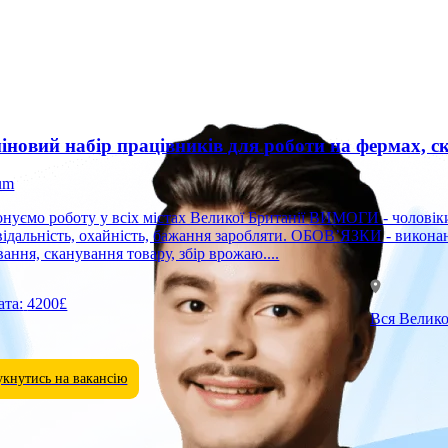
іновий набір працівників для роботи на фермах, ск
um
оту у всіх містах Великої Британії ВИМОГИ - чоловіки, жінки, подружні пари; - 18–60 років; - комунікабельність,
відальність, охайність, бажання заробляти. ОБОВ’ЯЗКИ - виконан
вання, сканування товару, збір врожаю....
ата:
4200£
Вся Велик
укнутись на вакансію