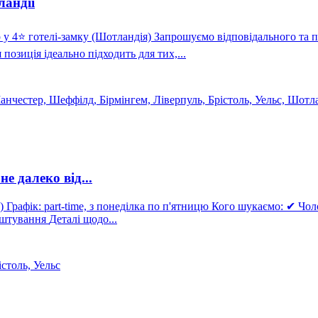
ландії
озиція ідеально підходить для тих,...
нчестер, Шеффілд, Бірмінгем, Ліверпуль, Брістоль, Уельс, Шотла
 далеко від...
боту
Що пропонуємо: - Навчання та підготовку. - Офіційне працевлаштування Деталі щодо...
столь, Уельс