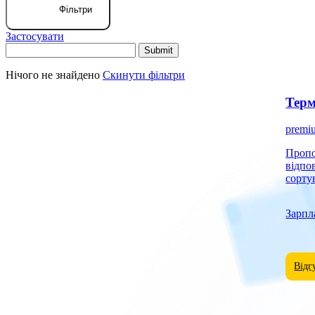
Фільтри
Застосувати
Нічого не знайдено
Скинути фільтри
Терм
premi
Пропонуємо роб
відпо
сорту
Зарпл
Відг