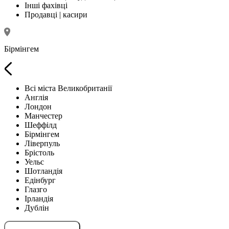
Інші фахівці
Продавці | касири
Бірмінгем
Всі міста Великобританії
Англія
Лондон
Манчестер
Шеффілд
Бірмінгем
Ліверпуль
Брістоль
Уельс
Шотландія
Едінбург
Глазго
Ірландія
Дублін