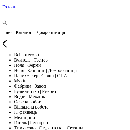
Головна
Няня | Клініннг | Домробітниця
Всі категорії
Вчитель | Тренер
Поля | Ферми
Няня | Клініннг | Домробітниця
Парихмакер | Салон | СПА
Мувінг
Фабрика | Завод
Будівництво | Ремонт
Водій | Механік
Офісна робота
Віддалена робота
IT фахівець
Медицина
Готель | Ресторан
Тимчасово | Студентська | Сезонна