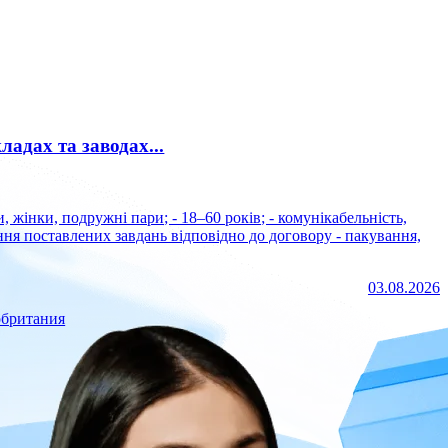
ладах та заводах...
ня поставлених завдань відповідно до договору - пакування,
03.08.2026
обритания