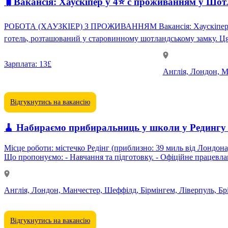
🧳Вакансія: Хаускіпер у 4⭐️ c проживанням у Шот
РОБОТА (ХАУЗКІЕР) З ПРОЖИВАННЯМ Вакансія: Хаускіпер у 4⭐️ готелі-замку (Шотландія) Запрошуємо відповідального та працьовитого хаускіпера до нашої команди у висококласний
готель, розташований у старовинному шотландському замку. Ця п
Зарплата:
13£
Англія, Лондон, Ма
Відгукнутись на вакансію
🧹 Набираємо прибиральниць у школи у Редингу не
Місце роботи: містечко Редінг (приблизно: 39 миль від Лондона) Графік: part-time, з понеділка по п'ятницю Кого шукаємо: ✔ Чоловіків і жінок ✔З документами, що дозволяють офіційну ро
Англія, Лондон, Манчестер, Шеффілд, Бірмінгем, Ліверпуль, Брі
Відгукнутись на вакансію