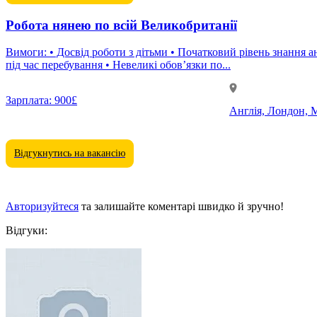
Робота нянею по всій Великобританії
Вимоги: • Досвід роботи з дітьми • Початковий рівень знання англійської мови • Відсутність власних дітей Обов’
під час перебування • Невеликі обов’язки по...
Зарплата:
900£
Англія, Лондон, М
Відгукнутись на вакансію
Авторизуйтеся
та залишайте коментарі швидко й зручно!
Відгуки: