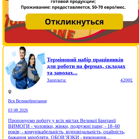
Терміновий набір працівників
для роботи на фермах, складах
та заводах...
Зарплата:
4200£
Вся Великобритания
03.08.2026
Пропонуємо роботу у всіх містах Великої Британії
ВИМОГИ - чоловіки, жінки, подружні пари; - 18–60
років; - комунікабельність, відповідальність, охайність,
бажання заробляти. ОБОВ’ЯЗКИ - виконання