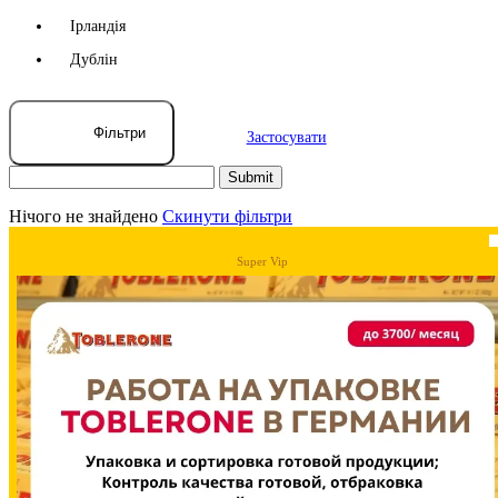
Ірландія
Дублін
Фільтри
Застосувати
Нічого не знайдено
Скинути фільтри
Super Vip