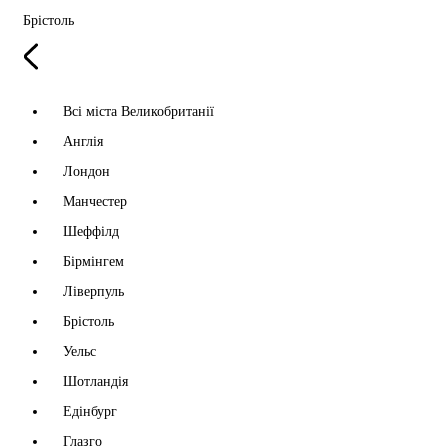
Брістоль
Всі міста Великобританії
Англія
Лондон
Манчестер
Шеффілд
Бірмінгем
Ліверпуль
Брістоль
Уельс
Шотландія
Едінбург
Глазго