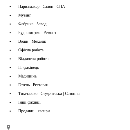
Парихмакер | Салон | СПА
Мувінг
Фабрика | Завод
Будівництво | Ремонт
Водій | Механік
Офісна робота
Віддалена робота
IT фахівець
Медицина
Готель | Ресторан
Тимчасово | Студентська | Сезонна
Інші фахівці
Продавці | касири