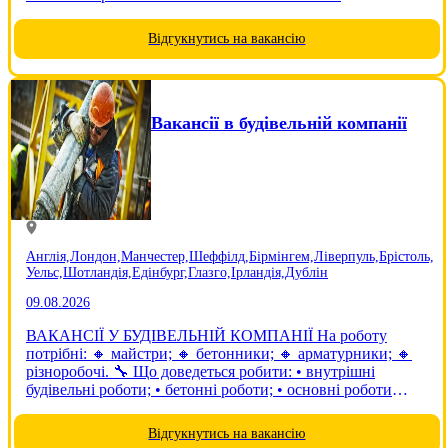
поставлених завдань відповідно до договору - пакування,
сортування, сканування товару, збір врожаю....
Відгукнутись на вакансію
Вакансії в будівельній компанії
Англія,
Лондон,
Манчестер,
Шеффілд,
Бірмінгем,
Ліверпуль,
Брістоль,
Уельс,
Шотландія,
Едінбург,
Глазго,
Ірландія,
Дублін
09.08.2026
ВАКАНСІЇ У БУДІВЕЛЬНІЙ КОМПАНІЇ На роботу
потрібні: 🔸 майстри; 🔸 бетонники; 🔸 арматурники; 🔸
різноробочі. 🔧 Що доведеться робити: • внутрішні
будівельні роботи; • бетонні роботи; • основні роботи
виконуються в приміщеннях. 👷 Вимоги: • чоловіки віком
до 60 років; • досвід...
Відгукнутись на вакансію