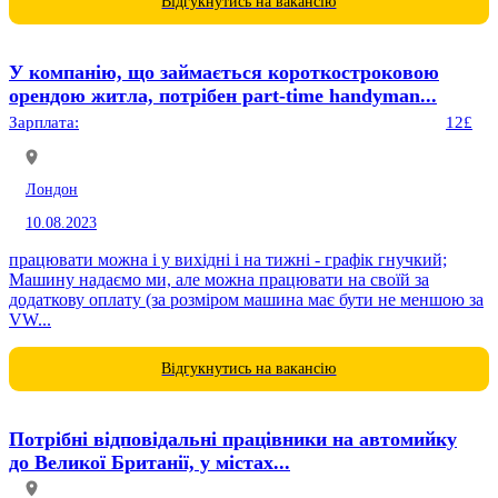
Відгукнутись на вакансію
У компанію, що займається короткостроковою
орендою житла, потрібен part-time handyman...
Зарплата:
12£
Лондон
10.08.2023
працювати можна і у вихідні і на тижні - графік гнучкий;
Машину надаємо ми, але можна працювати на своїй за
додаткову оплату (за розміром машина має бути не меншою за
VW...
Відгукнутись на вакансію
Потрібні відповідальні працівники на автомийку
до Великої Британії, у містах...