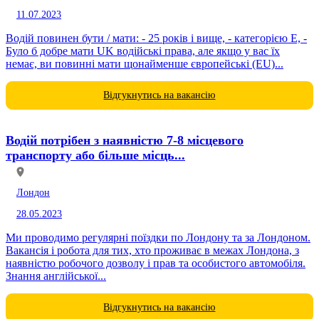
11.07.2023
Водій повинен бути / мати: - 25 років і вище, - категорією Е, -
Було б добре мати UK водійські права, але якщо у вас їх
немає, ви повинні мати щонайменше європейські (EU)...
Відгукнутись на вакансію
Водій потрібен з наявністю 7-8 місцевого
транспорту або більше місць...
Лондон
28.05.2023
Ми проводимо регулярні поїздки по Лондону та за Лондоном.
Вакансія і робота для тих, хто проживає в межах Лондона, з
наявністю робочого дозволу і прав та особистого автомобіля.
Знання англійської...
Відгукнутись на вакансію