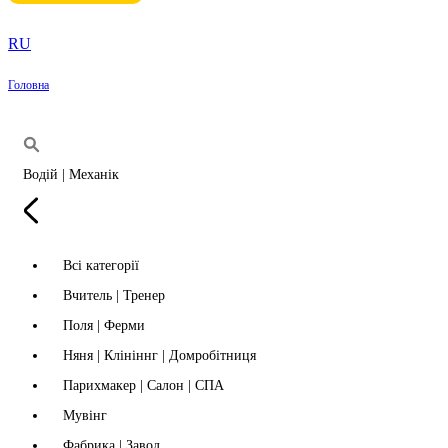
RU
Головна
Водій | Механік
Всі категорії
Вчитель | Тренер
Поля | Ферми
Няня | Клініннг | Домробітниця
Парихмакер | Салон | СПА
Мувінг
Фабрика | Завод