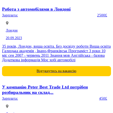
Робота з автомобілями в Лондоні
Зарплата:
2500£
Лондон
20.09.2023
35 років, Лондон, вища освіта. Без досвіду роботи Вища освіта
Галицька академія , Івано-Франківськ Програміст 3 роки 10
міс сен 2007 - червень 2011 Знання мов Англійська - базова
Додаткова інформація Моє хобі автомобілі
Відгукнутись на вакансію
У компанію Peter Best Trade Ltd потрібен
розбиральник на склад...
Зарплата:
450£