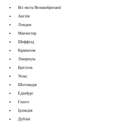
Всі міста Великобританії
Англія
Лондон
Манчестер
Шеффілд
Бірмінгем
Ліверпуль
Брістоль
Уельс
Шотландія
Едінбург
Глазго
Ірландія
Дублін