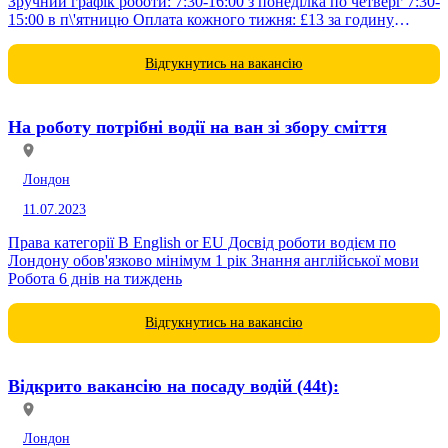
Зручний графік роботи: 7:30-16:00 з понеділка по четверг 7:30-
15:00 в п\'ятницю Оплата кожного тижня: £13 за годину
Допомагаємо з житлом В разі...
Відгукнутись на вакансію
На роботу потрібні водії на ван зі збору сміття
Лондон
11.07.2023
Права категорії B English or EU Досвід роботи водієм по
Лондону обов'язково мінімум 1 рік Знання англійської мови
Робота 6 днів на тиждень
Відгукнутись на вакансію
Відкрито вакансію на посаду водій (44t):
Лондон