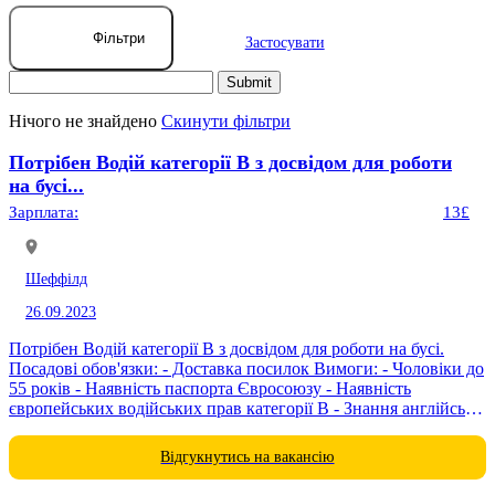
Фільтри
Застосувати
Нічого не знайдено
Скинути фільтри
Потрібен Водій категорії В з досвідом для роботи
на бусі...
Зарплата:
13£
Шеффілд
26.09.2023
Потрібен Водій категорії В з досвідом для роботи на бусі.
Посадові обов'язки: - Доставка посилок Вимоги: - Чоловіки до
55 років - Наявність паспорта Євросоюзу - Наявність
європейських водійських прав категорії В - Знання англійської
мови на...
Відгукнутись на вакансію