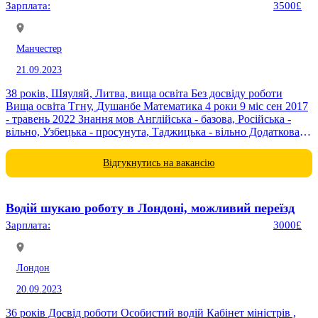
Зарплата:
3500£
Манчестер
21.09.2023
38 років, Шяуляй, Литва, вища освіта Без досвіду роботи
Вища освіта Тгну, Душанбе Математика 4 роки 9 міс сен 2017
- травень 2022 Знання мов Англійська - базова, Російська -
вільно, Узбецька - просунута, Таджицька - вільно Додаткова
інформація Маю...
Відгукнутись на вакансію
Водій шукаю роботу в Лондоні, можливий переїзд
Зарплата:
3000£
Лондон
20.09.2023
36 років Досвід роботи Особистий водій Кабінет міністрів ,