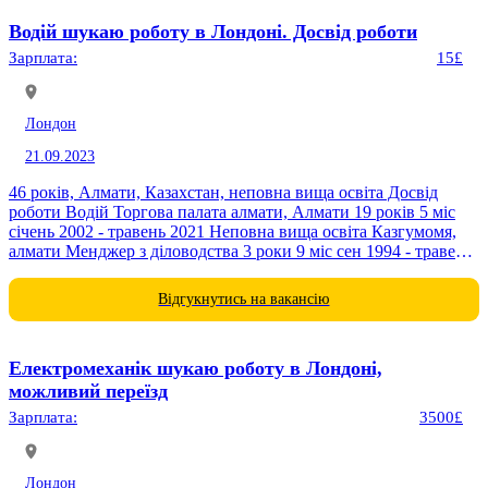
Водій шукаю роботу в Лондоні. Досвід роботи
Зарплата:
15£
Лондон
21.09.2023
46 років, Алмати, Казахстан, неповна вища освіта Досвід
роботи Водій Торгова палата алмати, Алмати 19 років 5 міс
січень 2002 - травень 2021 Неповна вища освіта Казгумомя,
алмати Менджер з діловодства 3 роки 9 міс сен 1994 - травень
1998 Знання...
Відгукнутись на вакансію
Електромеханік шукаю роботу в Лондоні,
можливий переїзд
Зарплата:
3500£
Лондон