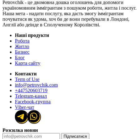
Petrovchik - це двомовна дошка оголошень для допомоги
україномовним іммігрантам з пошуком роботи, житла і послуг.
Наша мета - надати послугу, яка дасть змогу іммігрантам
почуватися як удома, хоч би де вони перебували в Лондоні,
Англії або деінде в Сполученому Королівстві.
Наші продукти
Робота
Житло
Бизнес
Блог
Карта сайту
Контакти
Term of Use
info@petrovchik.com
+447520603719
Telegram-канал
Facebook-группа
Viber-чат
Розсилка новин
Підписатися