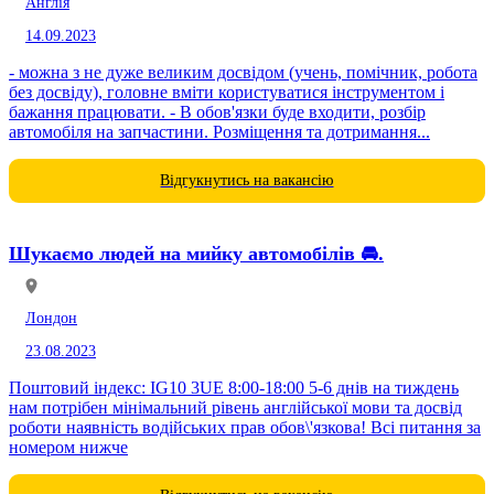
Англія
14.09.2023
- можна з не дуже великим досвідом (учень, помічник, робота
без досвіду), головне вміти користуватися інструментом і
бажання працювати. - В обов'язки буде входити, розбір
автомобіля на запчастини. Розміщення та дотримання...
Відгукнутись на вакансію
Шукаємо людей на мийку автомобілів 🚘.
Лондон
23.08.2023
Поштовий індекс: IG10 3UE 8:00-18:00 5-6 днів на тиждень
нам потрібен мінімальний рівень англійської мови та досвід
роботи наявність водійських прав обов\'язкова! Всі питання за
номером нижче