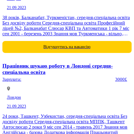
21.09.2023
38 років, Балканабат, Туркменістан, середня-спеціальна освіта
Без досвіду роботи Середня-спеціальна освіта Професійний
ліцей №2, Балканабат Слюсар КВП та Автоматики 1 рік 7 міс
сен 2001 - березень 2003 Знання мов Туркменська - вільно,
Російська - вільно, Англійська -...
Відгукнутись на вакансію
Працівник шукаю роботу в Лондоні середня-
спеціальна освіта
Зарплата:
3000£
Лондон
21.09.2023
24 роки, Ташкент, Узбекистан, середня-спеціальна освіта Без
досвіду роботи Середня-спеціальна освіта МППК, Ташкент
Автослюсар 2 роки 9 міс сен 2014 - травень 2017 Знання мов
Англійська - базова Додаткова інформація Працьовитий