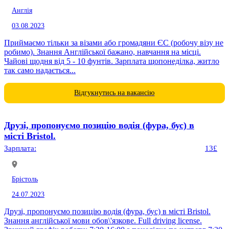
Англія
03.08.2023
Приймаємо тільки за візами або громадяни ЄС (робочу візу не
робимо). Знання Англійської бажано, навчання на місці.
Чайові щодня від 5 - 10 фунтів. Зарплата щопонеділка, житло
так само надається...
Відгукнутись на вакансію
Друзі, пропонуємо позицію водія (фура, бус) в
місті Bristol.
Зарплата:
13£
Брістоль
24.07.2023
Друзі, пропонуємо позицію водія (фура, бус) в місті Bristol.
Знання англійської мови обов\'язкове. Full driving license.