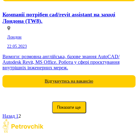
Компанії потрібен cad/revit assistant на заході
Лондона (TW8).
Лондон
22.05.2023
Вимоги: розмовна англійська, базове знання AutoCAD/
Autodesk Revit, MS Office. Робота у сфері проєктування
внутрішніх інженерних мереж.
Відгукнутись на вакансію
Показати ще
Назад
1
2