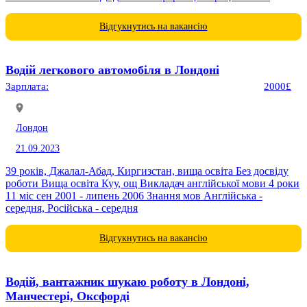
Відгукнутись на вакансію
Водій легкового автомобіля в Лондоні
Зарплата:
2000£
Лондон
21.09.2023
39 років, Джалал-Абад, Киргизстан, вища освіта Без досвіду
роботи Вища освіта Куу, ощ Викладач англійської мови 4 роки
11 міс сен 2001 - липень 2006 Знання мов Англійська -
середня, Російська - середня
Відгукнутись на вакансію
Водій, вантажник шукаю роботу в Лондоні,
Манчестері, Оксфорді