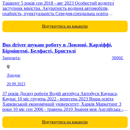
Ташкент 5 років сен 2018 - авг 2023 Особистий водител
заступник міністра. Акуратність водіння автомобілів,
охайність, пунктуальність Середня-спеціальна освіта
Спеціальне колеж -32, Ташкент Автомобіль заправний станції
оператор і слюсар оператор і...
Відгукнутись на вакансію
Bus driver шукаю роботу в Лондоні, Кардіффі,
Бірмінгемі, Белфасті, Бристолі
Зарплата:
3000£
Лондон
20.09.2023
37 років Досвід роботи Водій автобуса Автобуси Каунаса,
Каунас 10 міс грудень 2022 - вересень 2023 Вища освіта
Харківський економічний університет, Харків Маркетинг 3
роки 10 міс сен 2006 - травень 2010 Знання мов Англійська -
базова
Відгукнутись на вакансію