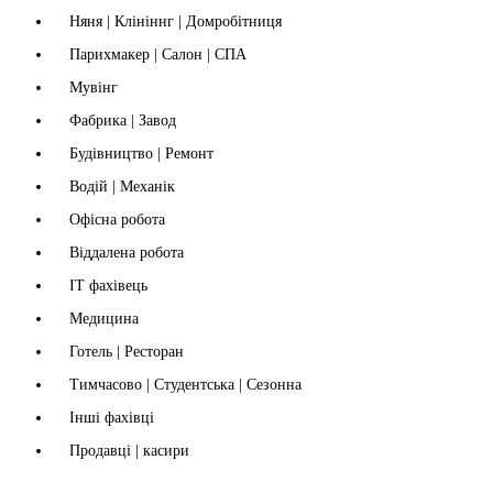
Няня | Клініннг | Домробітниця
Парихмакер | Салон | СПА
Мувінг
Фабрика | Завод
Будівництво | Ремонт
Водій | Механік
Офісна робота
Віддалена робота
IT фахівець
Медицина
Готель | Ресторан
Тимчасово | Студентська | Сезонна
Інші фахівці
Продавці | касири