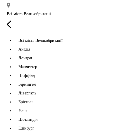
Всі міста Великобританії
Всі міста Великобританії
Англія
Лондон
Манчестер
Шеффілд
Бірмінгем
Ліверпуль
Брістоль
Уельс
Шотландія
Едінбург