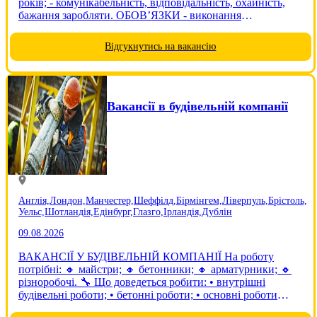
років; - комунікабельність, відповідальність, охайність,
бажання заробляти. ОБОВ’ЯЗКИ - виконання
поставлених завдань відповідно до договору - пакування,
сортування, сканування товару, збір врожаю....
Відгукнутись на вакансію
Вакансії в будівельній компанії
Англія,
Лондон,
Манчестер,
Шеффілд,
Бірмінгем,
Ліверпуль,
Брістоль,
Уельс,
Шотландія,
Едінбург,
Глазго,
Ірландія,
Дублін
09.08.2026
ВАКАНСІЇ У БУДІВЕЛЬНІЙ КОМПАНІЇ На роботу
потрібні: 🔸 майстри; 🔸 бетонники; 🔸 арматурники; 🔸
різноробочі. 🔧 Що доведеться робити: • внутрішні
будівельні роботи; • бетонні роботи; • основні роботи
виконуються в приміщеннях. 👷 Вимоги: • чоловіки віком