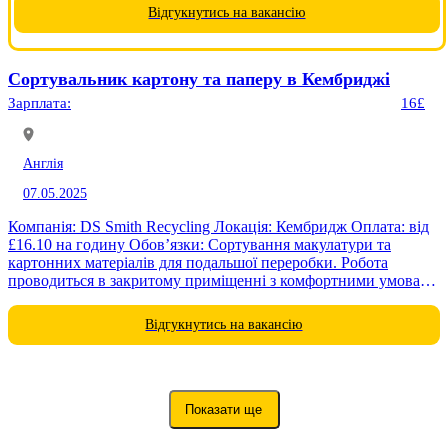
до 60 років; • досвід...
Відгукнутись на вакансію
Сортувальник картону та паперу в Кембриджі
Зарплата:
16£
Англія
07.05.2025
Компанія: DS Smith Recycling Локація: Кембридж Оплата: від
£16.10 на годину Обов’язки: Сортування макулатури та
картонних матеріалів для подальшої переробки. Робота
проводиться в закритому приміщенні з комфортними умовами
- тепло, відсутні різкі запахи. Робоча...
Відгукнутись на вакансію
Показати ще