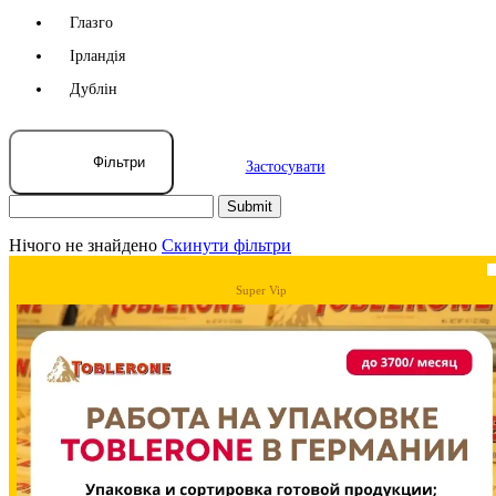
Глазго
Ірландія
Дублін
Фільтри
Застосувати
Нічого не знайдено
Скинути фільтри
Super Vip