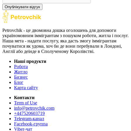
Опублікувати відгук
Petrovchik - це двомовна дошка оголошень для допомоги
україномовним іммігрантам з пошуком роботи, житла і послуг.
Наша мета - надати послугу, яка дасть змогу іммігрантам
почуватися як удома, хоч би де вони перебували в Лондоні,
Англії або деінде в Сполученому Королівстві.
Наші продукти
Робота
Житло
Бизнес
Блог
Карта сайту
Контакти
Term of Use
info@petrovchik.com
+447520603719
Telegram-канал
Facebook-группа
Viber-чат