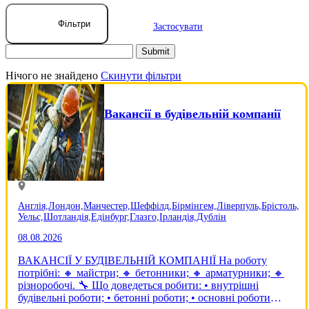
Фільтри
Застосувати
Нічого не знайдено
Скинути фільтри
Вакансії в будівельній компанії
Англія,
Лондон,
Манчестер,
Шеффілд,
Бірмінгем,
Ліверпуль,
Брістоль,
Уельс,
Шотландія,
Едінбург,
Глазго,
Ірландія,
Дублін
08.08.2026
ВАКАНСІЇ У БУДІВЕЛЬНІЙ КОМПАНІЇ На роботу
потрібні: 🔸 майстри; 🔸 бетонники; 🔸 арматурники; 🔸
різноробочі. 🔧 Що доведеться робити: • внутрішні
будівельні роботи; • бетонні роботи; • основні роботи