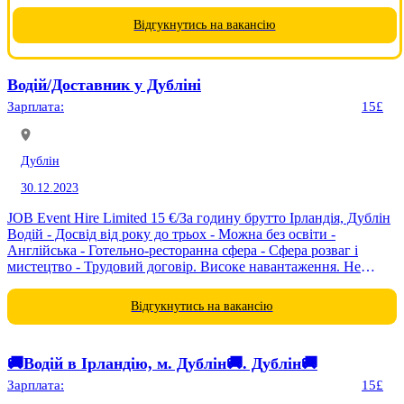
виконуються в приміщеннях. 👷 Вимоги: • чоловіки віком
до 60 років; • досвід...
Відгукнутись на вакансію
Водій/Доставник у Дубліні
Зарплата:
15£
Дублін
30.12.2023
JOB Event Hire Limited 15 €/За годину брутто Ірландія, Дублін
Водій - Досвід від року до трьох - Можна без освіти -
Англійська - Готельно-ресторанна сфера - Сфера розваг і
мистецтво - Трудовий договір. Високе навантаження. Не
допускається інвалідність. ОБОВ'ЯЗКИ ТА...
Відгукнутись на вакансію
🚚Водій в Ірландію, м. Дублін🚚. Дублін🚚
Зарплата:
15£