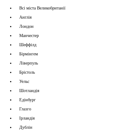
Всі міста Великобританії
Англія
Лондон
Манчестер
Шеффілд
Бірмінгем
Ліверпуль
Брістоль
Уельс
Шотландія
Едінбург
Глазго
Ірландія
Дублін