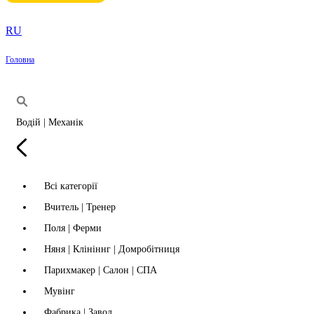
RU
Головна
Водій | Механік
Всі категорії
Вчитель | Тренер
Поля | Ферми
Няня | Клініннг | Домробітниця
Парихмакер | Салон | СПА
Мувінг
Фабрика | Завод