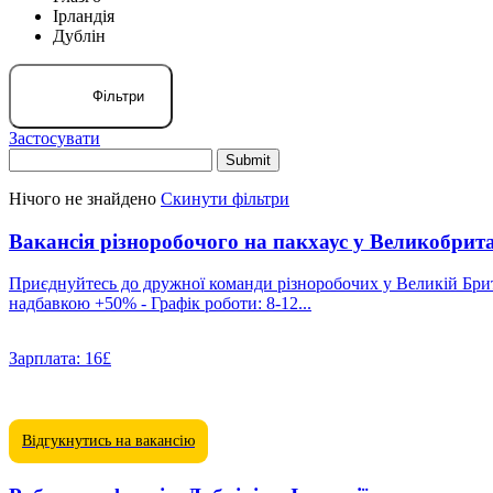
Ірландія
Дублін
Фільтри
Застосувати
Нічого не знайдено
Скинути фільтри
Вакансія різноробочого на пакхаус у Великобрита
Приєднуйтесь до дружної команди різноробочих у Великій Британії! З нами ви будете працювати в різних м
надбавкою +50% - Графік роботи: 8-12...
Зарплата:
16£
Відгукнутись на вакансію