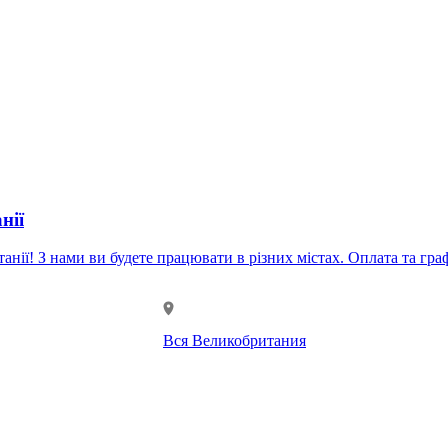
нії
істах. Оплата та графік: - Погодинна оплата: £16 - Додаткові години оплачуються з
Вся Великобритания