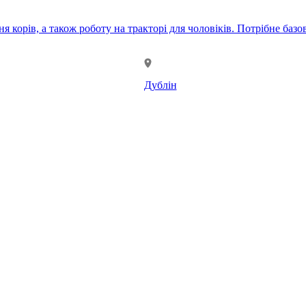
ня корів, а також роботу на тракторі для чоловіків. Потрібне ба
Дублін