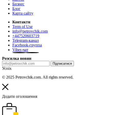
Бизнес
Блог
Карта сайту
Контакти
Term of Use
info@petrovchik.com
+447520603719
Telegram-канал
Facebook-группа
Viber-чат
Розсилка новин
Підписатися
Успіх
© 2025 Petrovchik.com. All rights reserved.
Додати оголошення