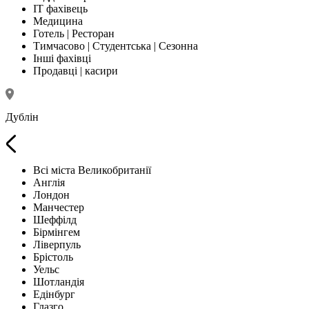
IT фахівець
Медицина
Готель | Ресторан
Тимчасово | Студентська | Сезонна
Інші фахівці
Продавці | касири
Дублін
Всі міста Великобританії
Англія
Лондон
Манчестер
Шеффілд
Бірмінгем
Ліверпуль
Брістоль
Уельс
Шотландія
Едінбург
Глазго