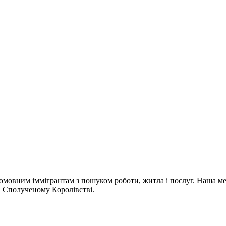
омовним іммігрантам з пошуком роботи, житла і послуг. Наша мета
 в Сполученому Королівстві.