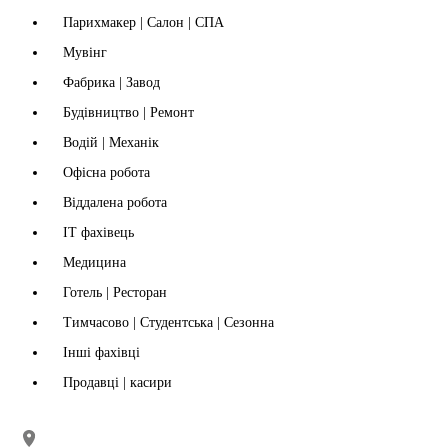
Парихмакер | Салон | СПА
Мувінг
Фабрика | Завод
Будівництво | Ремонт
Водій | Механік
Офісна робота
Віддалена робота
IT фахівець
Медицина
Готель | Ресторан
Тимчасово | Студентська | Сезонна
Інші фахівці
Продавці | касири