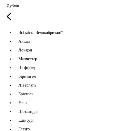
Дублін
Всі міста Великобританії
Англія
Лондон
Манчестер
Шеффілд
Бірмінгем
Ліверпуль
Брістоль
Уельс
Шотландія
Едінбург
Глазго