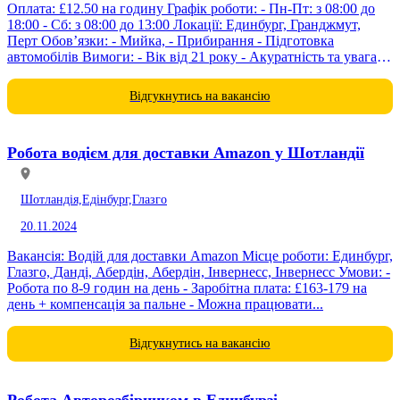
Оплата: £12.50 на годину Графік роботи: - Пн-Пт: з 08:00 до
18:00 - Сб: з 08:00 до 13:00 Локації: Единбург, Гранджмут,
Перт Обов’язки: - Мийка, - Прибирання - Підготовка
автомобілів Вимоги: - Вік від 21 року - Акуратність та увага
до...
Відгукнутись на вакансію
Робота водієм для доставки Amazon у Шотландії
Шотландія,
Едінбург,
Глазго
20.11.2024
Вакансія: Водій для доставки Amazon Місце роботи: Единбург,
Глазго, Данді, Абердін, Абердін, Інвернесс, Інвернесс Умови: -
Робота по 8-9 годин на день - Заробітна плата: £163-179 на
день + компенсація за пальне - Можна працювати...
Відгукнутись на вакансію
Робота Авторозбірником в Единбурзі