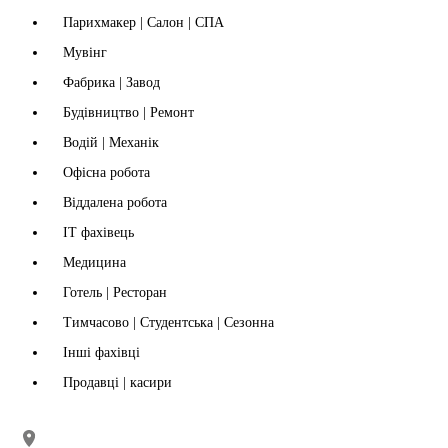
Парихмакер | Салон | СПА
Мувінг
Фабрика | Завод
Будівництво | Ремонт
Водій | Механік
Офісна робота
Віддалена робота
IT фахівець
Медицина
Готель | Ресторан
Тимчасово | Студентська | Сезонна
Інші фахівці
Продавці | касири