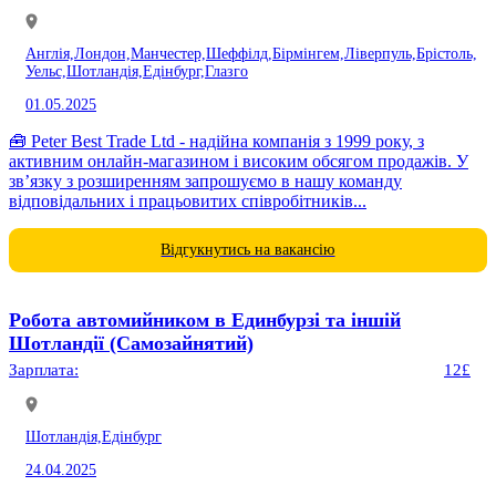
Англія,
Лондон,
Манчестер,
Шеффілд,
Бірмінгем,
Ліверпуль,
Брістоль,
Уельс,
Шотландія,
Едінбург,
Глазго
01.05.2025
🧰 Peter Best Trade Ltd - надійна компанія з 1999 року, з
активним онлайн-магазином і високим обсягом продажів. У
зв’язку з розширенням запрошуємо в нашу команду
відповідальних і працьовитих співробітників...
Відгукнутись на вакансію
Робота автомийником в Единбурзі та іншій
Шотландії (Самозайнятий)
Зарплата:
12£
Шотландія,
Едінбург
24.04.2025