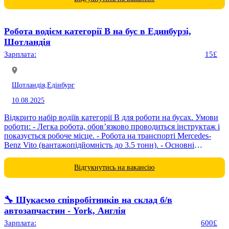
Робота водієм категорії B на бус в Единбурзі,
Шотландія
Зарплата:
15£
Шотландія,
Едінбург
10.08.2025
Відкрито набір водіїв категорії B для роботи на бусах. Умови
роботи: - Легка робота, обов’язково проводиться інструктаж і
показується робоче місце. - Робота на транспорті Mercedes-
Benz Vito (вантажопідйомність до 3.5 тонн). - Основні
обов’язки...
Відгукнутись на вакансію
🔧 Шукаємо співробітників на склад б/в
автозапчастин - York, Англія
Зарплата:
600£