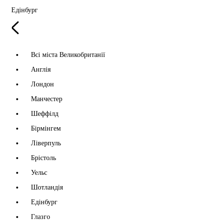
Едінбург
Всі міста Великобританії
Англія
Лондон
Манчестер
Шеффілд
Бірмінгем
Ліверпуль
Брістоль
Уельс
Шотландія
Едінбург
Глазго