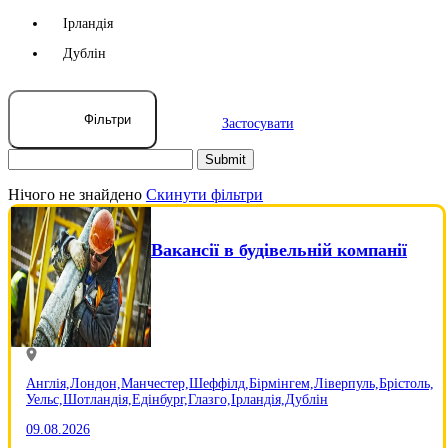
Ірландія
Дублін
Фільтри
Застосувати
Нічого не знайдено
Скинути фільтри
Вакансії в будівельній компанії
Англія,
Лондон,
Манчестер,
Шеффілд,
Бірмінгем,
Ліверпуль,
Брістоль,
Уельс,
Шотландія,
Едінбург,
Глазго,
Ірландія,
Дублін
09.08.2026