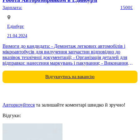
Зарплата:
1500£
Едінбург
21.04.2024
Вимоги до кандидата: - Демонтаж легкових автомобілів і
мікроавтобусів для вилучення запчастин відповідно до
вказівок технічної документації; - Організація деталей для
відправки: нанесення маркувань і пакування; - Виконання
робіт із завантаження та розвантаження. Умови...
Відгукнутись на вакансію
Авторизуйтеся
та залишайте коментарі швидко й зручно!
Відгуки: