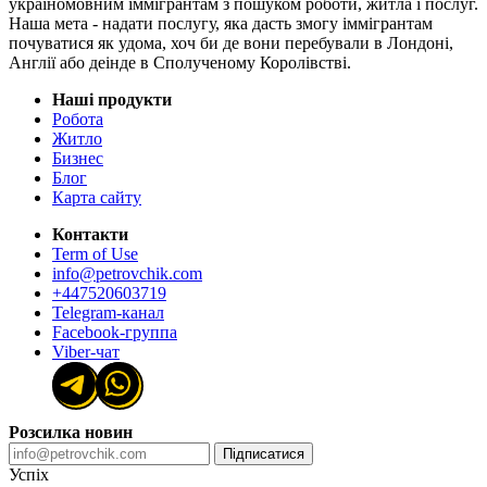
україномовним іммігрантам з пошуком роботи, житла і послуг.
Наша мета - надати послугу, яка дасть змогу іммігрантам
почуватися як удома, хоч би де вони перебували в Лондоні,
Англії або деінде в Сполученому Королівстві.
Наші продукти
Робота
Житло
Бизнес
Блог
Карта сайту
Контакти
Term of Use
info@petrovchik.com
+447520603719
Telegram-канал
Facebook-группа
Viber-чат
Розсилка новин
Підписатися
Успіх