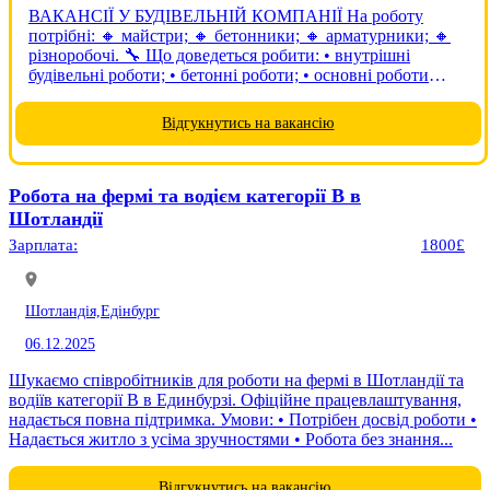
ВАКАНСІЇ У БУДІВЕЛЬНІЙ КОМПАНІЇ На роботу
потрібні: 🔸 майстри; 🔸 бетонники; 🔸 арматурники; 🔸
різноробочі. 🔧 Що доведеться робити: • внутрішні
будівельні роботи; • бетонні роботи; • основні роботи
виконуються в приміщеннях. 👷 Вимоги: • чоловіки віком
до 60 років; • досвід...
Відгукнутись на вакансію
Робота на фермі та водієм категорії B в
Шотландії
Зарплата:
1800£
Шотландія,
Едінбург
06.12.2025
Шукаємо співробітників для роботи на фермі в Шотландії та
водіїв категорії B в Единбурзі. Офіційне працевлаштування,
надається повна підтримка. Умови: • Потрібен досвід роботи •
Надається житло з усіма зручностями • Робота без знання...
Відгукнутись на вакансію