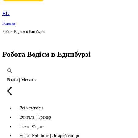
RU
Головна
Робота Водієм в Единбурзі
Робота Водієм в Единбурзі
Водій | Механік
Всі категорії
Вчитель | Тренер
Поля | Ферми
Няня | Клініннг | Домробітниця