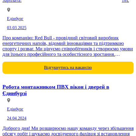
Зарплата:
18£
Едінбург
03.03.2025
Про компанію: Red Bull - провідний світовий виробник
енергетичних напоїв, відомий інноваціями та підтримкою
спорту і розваг. Ми цінуємо співробітників і створюємо умови
для їхнього професійного та особистісного зростання.
Обов’язки: - Розвантаження та...
Відгукнутись на вакансію
Робота монтажником ПВХ вікон і дверей в
Єдинбурзі
Едінбург
24.04.2024
Доброго дня! Ми розширюємо нашу команду через збільшення
обсягу робіт і шукаємо досвідченого фахівця зі встановлення