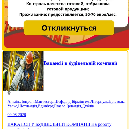
Вакансії в будівельній компанії
Англія,
Лондон,
Манчестер,
Шеффілд,
Бірмінгем,
Ліверпуль,
Брістоль,
Уельс,
Шотландія,
Едінбург,
Глазго,
Ірландія,
Дублін
09.08.2026
ВАКАНСІЇ У БУДІВЕЛЬНІЙ КОМПАНІЇ На роботу