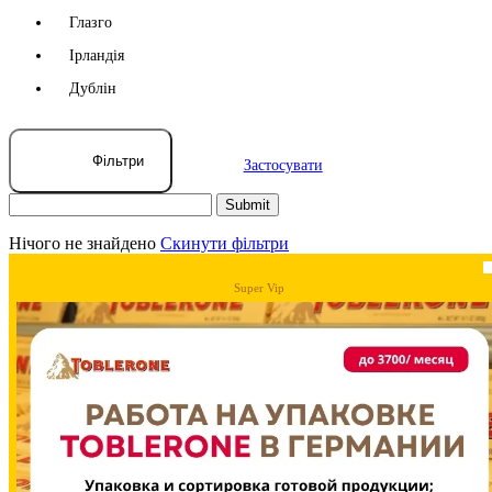
Глазго
Ірландія
Дублін
Фільтри
Застосувати
Нічого не знайдено
Скинути фільтри
Super Vip