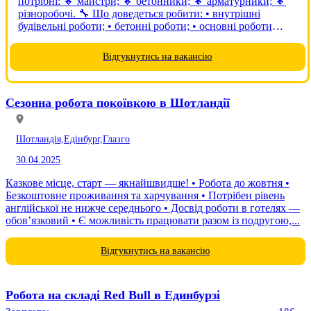
потрібні: 🔸 майстри; 🔸 бетонники; 🔸 арматурники; 🔸
різноробочі. 🔧 Що доведеться робити: • внутрішні
будівельні роботи; • бетонні роботи; • основні роботи
виконуються в приміщеннях. 👷 Вимоги: • чоловіки віком
до 60 років; • досвід...
Відгукнутись на вакансію
Сезонна робота покоївкою в Шотландії
Шотландія,
Едінбург,
Глазго
30.04.2025
Казкове місце, старт — якнайшвидше! • Робота до жовтня •
Безкоштовне проживання та харчування • Потрібен рівень
англійської не нижче середнього • Досвід роботи в готелях —
обов’язковий • Є можливість працювати разом із подругою,...
Відгукнутись на вакансію
Робота на складі Red Bull в Единбурзі