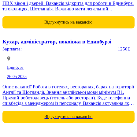
ПВХ вікон і дверей. Вакансія відкрита для роботи в Единбурзі
та околицях, Шотландія. Важливо мати легальний...
Відгукнутись на вакансію
Кухар, адміністратор, покоївка в Единбурзі
Зарплата:
1250£
Едінбург
26.05.2023
Опис вакансії Робота в готелях, ресторанах, барах на території
Англії та Шотландії. Знання англійської мови мінімум В1.
Прямий роботодавець (готель або ресторан). Буде телефонна
співбесіда з менеджером із персоналу. Вакансія актуальна як
для жінок, так...
Відгукнутись на вакансію