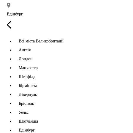
Едінбург
Всі міста Великобританії
Англія
Лондон
Манчестер
Шеффілд
Бірмінгем
Ліверпуль
Брістоль
Уельс
Шотландія
Едінбург