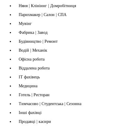
Няня | Клініннг | Домробітниця
Парихмакер | Салон | СПА
Мувінг
Фабрика | Завод
Будівництво | Ремонт
Водій | Механік
Офісна робота
Віддалена робота
IT фахівець
Медицина
Готель | Ресторан
Тимчасово | Студентська | Сезонна
Інші фахівці
Продавці | касири