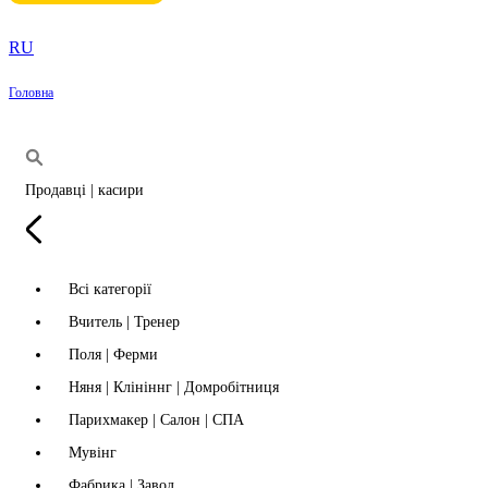
RU
Головна
Продавці | касири
Всі категорії
Вчитель | Тренер
Поля | Ферми
Няня | Клініннг | Домробітниця
Парихмакер | Салон | СПА
Мувінг
Фабрика | Завод