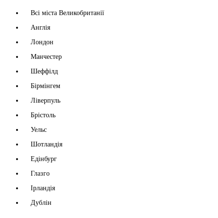
Всі міста Великобританії
Англія
Лондон
Манчестер
Шеффілд
Бірмінгем
Ліверпуль
Брістоль
Уельс
Шотландія
Едінбург
Глазго
Ірландія
Дублін