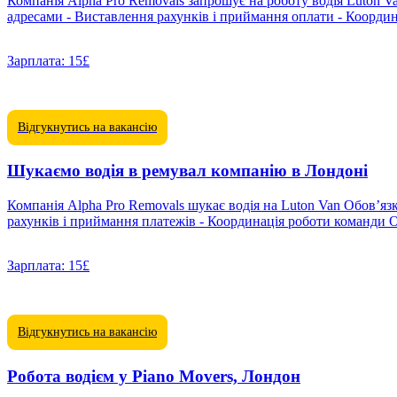
Компанія Alpha Pro Removals запрошує на роботу водія Luton Van. Обов’язки: - Навантаження і транспортування меблів і предметів побуту - Пакування крихких речей - Доставка за в
адресами - Виставлення рахунків і приймання оплати - Координа
Зарплата:
15£
Відгукнутись на вакансію
Шукаємо водія в ремувал компанію в Лондоні
Компанія Alpha Pro Removals шукає водія на Luton Van Обов’язки: - Навантаження меблів і побутових речей - Пакування крихких предметів - Доставка за вказаними адресами - Виставлення
рахун
Зарплата:
15£
Відгукнутись на вакансію
Робота водієм у Piano Movers, Лондон