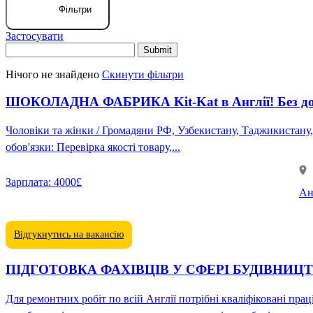
Фільтри
Застосувати
Нічого не знайдено
Скинути фільтри
ШОКОЛАДНА ФАБРИКА Kit-Kat в Англії! Без досв
Чоловіки та жінки / Громадяни РФ, Узбекистану, Таджикистану, Киргизстану Вік від 20 до 60 років 💯 Проживання, харчування, переліт — за рахунок робото
обов'язки: Перевірка якості товару,...
Зарплата:
4000£
Ан
Відгукнутись на вакансію
ПІДГОТОВКА ФАХІВЦІВ У СФЕРІ БУДІВНИЦТВА 
Для ремонтних робіт по всій Англії потрібні кваліфіковані працівники у сфері будівництва ❗️👨‍🏭 Потрібні: - бетонники