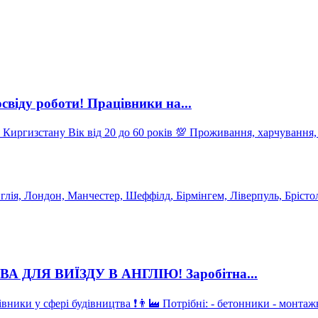
іду роботи! Працівники на...
давця Місто - Йорк, Англія ❗️Ваші
глія, Лондон, Манчестер, Шеффілд, Бірмінгем, Ліверпуль, Брістол
ДЛЯ ВИЇЗДУ В АНГЛІЮ! Заробітна...
 - монтажники - стропальники - арматурники - малярі - муляри -