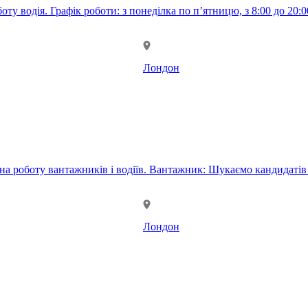
 Графік роботи: з понеділка по п’ятницю, з 8:00 до 20:00. Оплата праці - 
Лондон
ів віком від 20 до 45 років з хорошою фізичною підготовкою.
Лондон