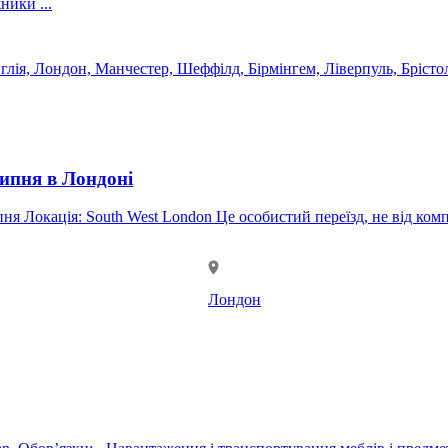
оздоблювачі - електрики - зварювальники - різноробочі - вантажники ...
глія, Лондон, Манчестер, Шеффілд, Бірмінгем, Ліверпуль, Брістол
липня в Лондоні
панії. Телефон (UK): +44 7787 500 120 WhatsApp: +7 776 355 00
Лондон