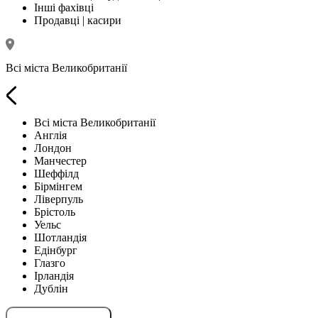
Інші фахівці
Продавці | касири
Всі міста Великобританії
Всі міста Великобританії
Англія
Лондон
Манчестер
Шеффілд
Бірмінгем
Ліверпуль
Брістоль
Уельс
Шотландія
Едінбург
Глазго
Ірландія
Дублін