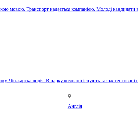
ською мовою. Транспорт надається компанією. Молоді кандидати в
чепи, куди можна працевлаштуватися спочатку, з
Англія