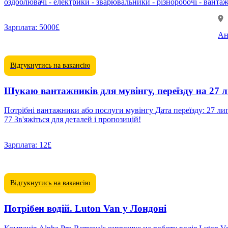
Зарплата:
5000£
Ан
Відгукнутись на вакансію
Шукаю вантажників для мувінгу, переїзду на 27 
Потрібні вантажники або послуги мувінгу Дата переїзду: 27 липня Локація: South West London Це особистий переїзд, не від ком
77 Зв'яжіться для деталей і пропозицій!
Зарплата:
12£
Відгукнутись на вакансію
Потрібен водій. Luton Van у Лондоні