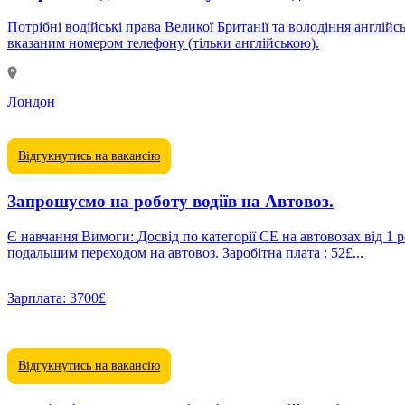
Потрібні водійські права Великої Британії та володіння англій
вказаним номером телефону (тільки англійською).
Лондон
Відгукнутись на вакансію
Запрошуємо на роботу водіїв на Автовоз.
Є навчання Вимоги: Досвід по категорії СЕ на автовозах від 1 року. Чіп-картка водія. В парку компанії існують також тентовані напівпри
подальшим переходом на автовоз. Заробітна плата : 52£...
Зарплата:
3700£
Відгукнутись на вакансію