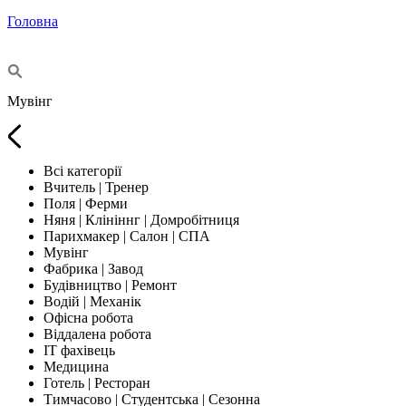
Головна
Мувінг
Всі категорії
Вчитель | Тренер
Поля | Ферми
Няня | Клініннг | Домробітниця
Парихмакер | Салон | СПА
Мувінг
Фабрика | Завод
Будівництво | Ремонт
Водій | Механік
Офісна робота
Віддалена робота
IT фахівець
Медицина
Готель | Ресторан
Тимчасово | Студентська | Сезонна