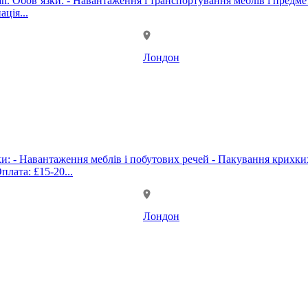
казаними
ція...
Лондон
ків і приймання платежів - Координація роботи команди Оплата: £15-20...
Лондон