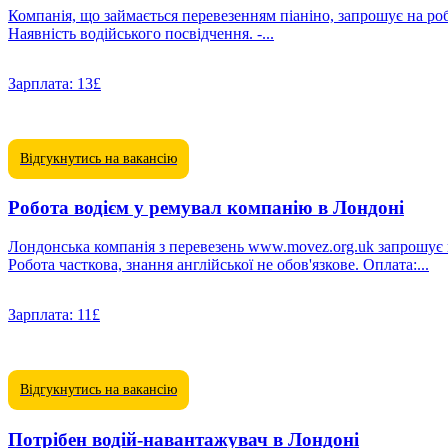
Компанія, що займається перевезенням піаніно, запрошує на роботу водія.
Наявність водійського посвідчення. -...
Зарплата:
13£
Відгукнутись на вакансію
Робота водієм у ремувал компанію в Лондоні
Лондонська компанія з перевезень www.movez.org.uk запрошує на роботу вантажників і водіїв. Вантажник: Шукаємо кандидат
Робота часткова, знання англійської не обов'язкове. Оплата:...
Зарплата:
11£
Відгукнутись на вакансію
Потрібен водій-навантажувач в Лондоні