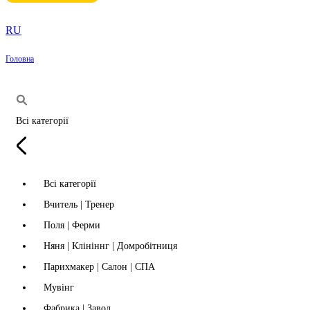
RU
Головна
Всі категорії
Всі категорії
Вчитель | Тренер
Поля | Ферми
Няня | Клініннг | Домробітниця
Парихмакер | Салон | СПА
Мувінг
Фабрика | Завод