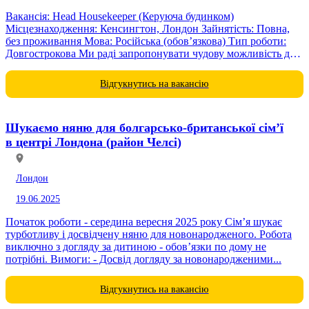
Вакансія: Head Housekeeper (Керуюча будинком)
Місцезнаходження: Кенсингтон, Лондон Зайнятість: Повна,
без проживання Мова: Російська (обов’язкова) Тип роботи:
Довгострокова Ми раді запропонувати чудову можливість для
досвідченої та відповідальної управительки будинку з
російською мовою для постійної роботи...
Відгукнутись на вакансію
Шукаємо няню для болгарсько-британської сім’ї
в центрі Лондона (район Челсі)
Лондон
19.06.2025
Початок роботи - середина вересня 2025 року Сім’я шукає
турботливу і досвідчену няню для новонародженого. Робота
виключно з догляду за дитиною - обов’язки по дому не
потрібні. Вимоги: - Досвід догляду за новонародженими...
Відгукнутись на вакансію