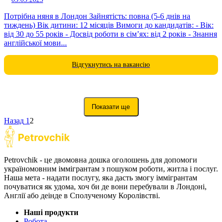
Потрібна няня в Лондон Зайнятість: повна (5-6 днів на
тиждень) Вік дитини: 12 місяців Вимоги до кандидатів: - Вік:
від 30 до 55 років - Досвід роботи в сім’ях: від 2 років - Знання
англійської мови...
Відгукнутись на вакансію
Показати ще
Назад
1
2
Petrovchik - це двомовна дошка оголошень для допомоги
україномовним іммігрантам з пошуком роботи, житла і послуг.
Наша мета - надати послугу, яка дасть змогу іммігрантам
почуватися як удома, хоч би де вони перебували в Лондоні,
Англії або деінде в Сполученому Королівстві.
Наші продукти
Робота