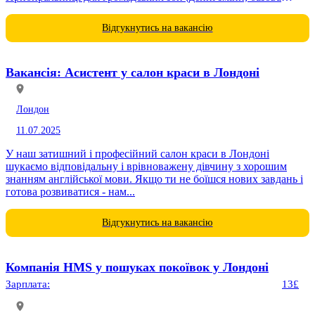
англійська) - Нічний прибиральник громадських зон /...
Відгукнутись на вакансію
Вакансія: Асистент у салон краси в Лондоні
Лондон
11.07.2025
У наш затишний і професійний салон краси в Лондоні
шукаємо відповідальну і врівноважену дівчину з хорошим
знанням англійської мови. Якщо ти не боїшся нових завдань і
готова розвиватися - нам...
Відгукнутись на вакансію
Компанія HMS у пошуках покоївок у Лондоні
Зарплата:
13£