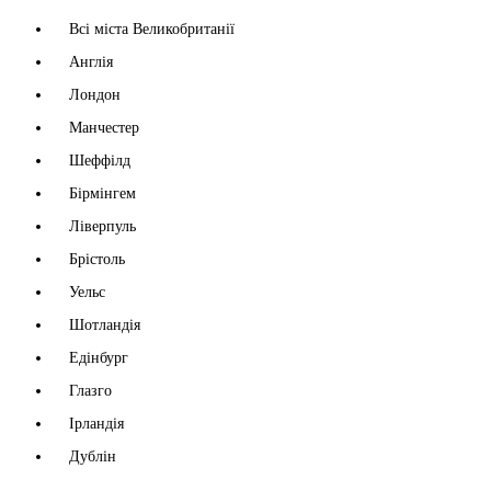
Всі міста Великобританії
Англія
Лондон
Манчестер
Шеффілд
Бірмінгем
Ліверпуль
Брістоль
Уельс
Шотландія
Едінбург
Глазго
Ірландія
Дублін