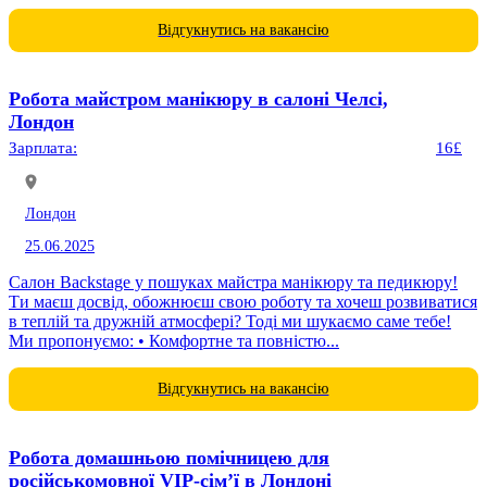
оновлення клієнтської...
Відгукнутись на вакансію
Робота майстром манікюру в салоні Челсі,
Лондон
Зарплата:
16£
Лондон
25.06.2025
Салон Backstage у пошуках майстра манікюру та педикюру!
Ти маєш досвід, обожнюєш свою роботу та хочеш розвиватися
в теплій та дружній атмосфері? Тоді ми шукаємо саме тебе!
Ми пропонуємо: • Комфортне та повністю...
Відгукнутись на вакансію
Робота домашньою помічницею для
російськомовної VIP-сім’ї в Лондоні