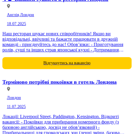
Англія,
Лондон
18.07.2025
Наш ресторан шукає нових співробітників! Якщо ви
відповідальні, ввічливі та бажаєте працювати в дружній
команді - приєднуйтесь до нас! Обов’язки: - Приготування
ролів, суші та інших страв японської кухні - Дотримання
стандартів якості...
Відгукнутись на вакансію
Терміново потрібні покоївки в готель Лондона
Лондон
11.07.2025
Локації: Liverpool Street, Paddington, Kensington. Відкриті
вакансії: - Покоївки для прибирання номерного фонду (з
базовою англійською, досвід не обов’язковий) -
Прибиральниці для громадських зон (денні зміни, базова