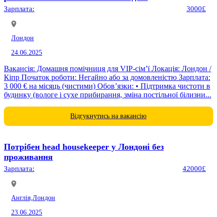
Зарплата:
3000£
Лондон
24.06.2025
Вакансія: Домашня помічниця для VIP-сім’ї Локація: Лондон /
Кіпр Початок роботи: Негайно або за домовленістю Зарплата:
3 000 € на місяць (чистими) Обов’язки: • Підтримка чистоти в
будинку (вологе і сухе прибирання, зміна постільної білизни...
Відгукнутись на вакансію
Потрібен head housekeeper у Лондоні без
проживання
Зарплата:
42000£
Англія,
Лондон
23.06.2025