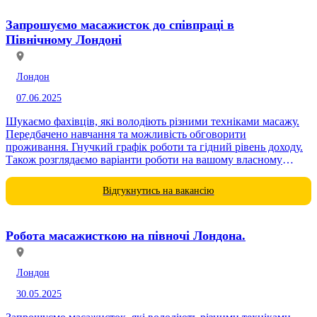
Запрошуємо масажисток до співпраці в
Північному Лондоні
Лондон
07.06.2025
Шукаємо фахівців, які володіють різними техніками масажу.
Передбачено навчання та можливість обговорити
проживання. Гнучкий графік роботи та гідний рівень доходу.
Також розглядаємо варіанти роботи на вашому власному
місці. Проводимо співбесіду. Зв’яжіться з нами - обговоримо...
Відгукнутись на вакансію
Робота масажисткою на півночі Лондона.
Лондон
30.05.2025