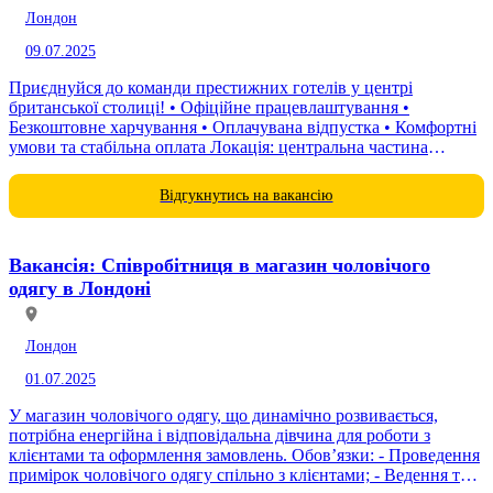
Лондон
09.07.2025
Приєднуйся до команди престижних готелів у центрі
британської столиці! • Офіційне працевлаштування •
Безкоштовне харчування • Оплачувана відпустка • Комфортні
умови та стабільна оплата Локація: центральна частина
Лондона За деталями звертайтеся за телефоном в оголошенні.
Відгукнутись на вакансію
Вакансія: Співробітниця в магазин чоловічого
одягу в Лондоні
Лондон
01.07.2025
У магазин чоловічого одягу, що динамічно розвивається,
потрібна енергійна і відповідальна дівчина для роботи з
клієнтами та оформлення замовлень. Обов’язки: - Проведення
примірок чоловічого одягу спільно з клієнтами; - Ведення та