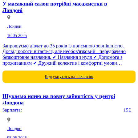
У масажний салон потрібні масажистки в
Лондоні
Лондон
16.05.2025
Запрошуємо дівчат до 35 років із приємною зовнішністю.
Досвід роботи вітається, але необов'язковий - передбачено
безкоштовне навчання. ✔ Навчання з нуля ✔ Допомога з
проживанням ✔ Дружній колектив і комфортні умови
Подробиці -...
Відгукнутись на вакансію
Шукаємо няню на повну зайнятість у центрі
Лондона
Зарплата:
15£
Лондон
05.05.2025