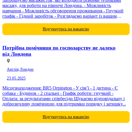
Запрошуємо масажисток, які володіють різними техніками
масажу, для роботи на півночі Лондона. - Можливість
навчання - Можливість обговорення проживання - Гнучкий
графік - Гідний заробіток - Розглядаємо варіант із вашим
робочим місцем Проводимо співбесіду. Телефонуйте -
обговоримо...
Відгукнутись на вакансію
Потрібна помічниця по господарству не далеко
від Лондона
Англія,
Лондон
23.05.2025
Місцезнаходження: BR5 Orpington - У сім’ї - 1 дитина - Є
собака - Будинок - 2 спальні - Графік роботи: гнучкий -
Оплата: за результатами співбесіди Шукаємо відповідальну і
доброзичливу помічницю для підтримки порядку і затишку...
Відгукнутись на вакансію