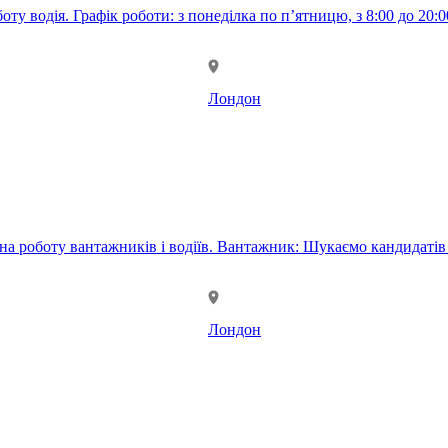
 Графік роботи: з понеділка по п’ятницю, з 8:00 до 20:00. Оплата праці - 
Лондон
ів віком від 20 до 45 років з хорошою фізичною підготовкою.
Лондон