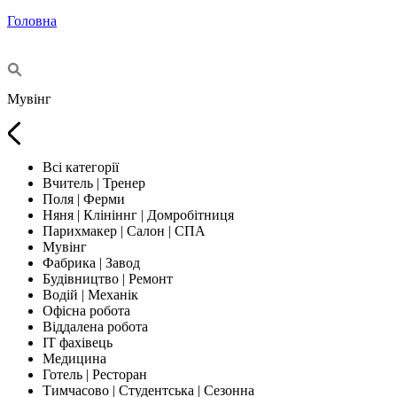
Головна
Мувінг
Всі категорії
Вчитель | Тренер
Поля | Ферми
Няня | Клініннг | Домробітниця
Парихмакер | Салон | СПА
Мувінг
Фабрика | Завод
Будівництво | Ремонт
Водій | Механік
Офісна робота
Віддалена робота
IT фахівець
Медицина
Готель | Ресторан
Тимчасово | Студентська | Сезонна