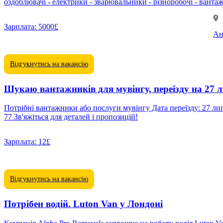
Зарплата:
5000£
Ан
Відгукнутись на вакансію
Шукаю вантажників для мувінгу, переїзду на 27 
Потрібні вантажники або послуги мувінгу Дата переїзду: 27 липня Локація: South West London Це особистий переїзд, не від ком
77 Зв'яжіться для деталей і пропозицій!
Зарплата:
12£
Відгукнутись на вакансію
Потрібен водій. Luton Van у Лондоні