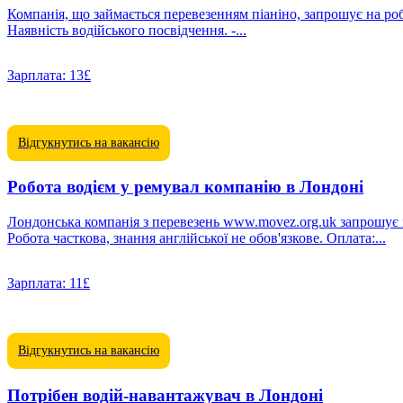
Компанія, що займається перевезенням піаніно, запрошує на роботу водія.
Наявність водійського посвідчення. -...
Зарплата:
13£
Відгукнутись на вакансію
Робота водієм у ремувал компанію в Лондоні
Лондонська компанія з перевезень www.movez.org.uk запрошує на роботу вантажників і водіїв. Вантажник: Шукаємо кандидат
Робота часткова, знання англійської не обов'язкове. Оплата:...
Зарплата:
11£
Відгукнутись на вакансію
Потрібен водій-навантажувач в Лондоні