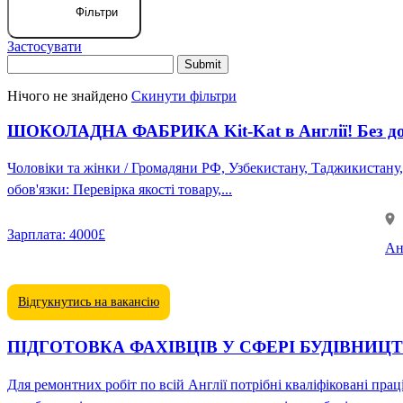
Фільтри
Застосувати
Нічого не знайдено
Скинути фільтри
ШОКОЛАДНА ФАБРИКА Kit-Kat в Англії! Без досв
Чоловіки та жінки / Громадяни РФ, Узбекистану, Таджикистану, Киргизстану Вік від 20 до 60 років 💯 Проживання, харчування, переліт — за рахунок робото
обов'язки: Перевірка якості товару,...
Зарплата:
4000£
Ан
Відгукнутись на вакансію
ПІДГОТОВКА ФАХІВЦІВ У СФЕРІ БУДІВНИЦТВА 
Для ремонтних робіт по всій Англії потрібні кваліфіковані працівники у сфері будівництва ❗️👨‍🏭 Потрібні: - бетонники