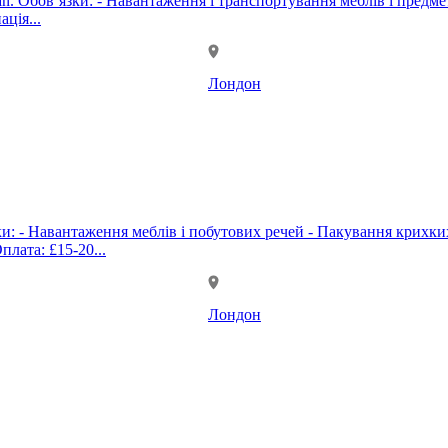
казаними
ція...
Лондон
ків і приймання платежів - Координація роботи команди Оплата: £15-20...
Лондон