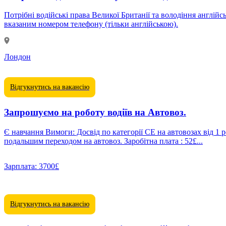
Потрібні водійські права Великої Британії та володіння англій
вказаним номером телефону (тільки англійською).
Лондон
Відгукнутись на вакансію
Запрошуємо на роботу водіїв на Автовоз.
Є навчання Вимоги: Досвід по категорії СЕ на автовозах від 1 року. Чіп-картка водія. В парку компанії існують також тентовані напівпри
подальшим переходом на автовоз. Заробітна плата : 52£...
Зарплата:
3700£
Відгукнутись на вакансію