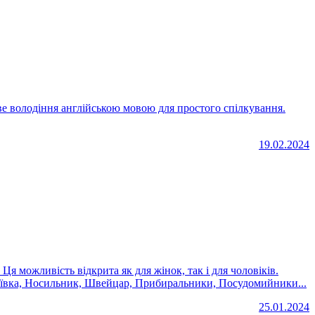
зове володіння англійською мовою для простого спілкування.
19.02.2024
я можливість відкрита як для жінок, так і для чоловіків.
коївка, Носильник, Швейцар, Прибиральники, Посудомийники...
25.01.2024