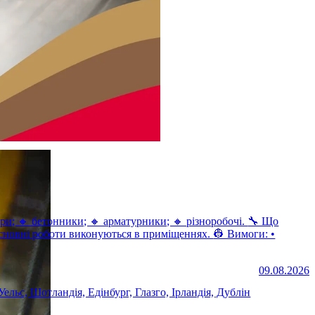
і роботи виконуються в приміщеннях. 👷 Вимоги: •
09.08.2026
ельс, Шотландія, Едінбург, Глазго, Ірландія, Дублін