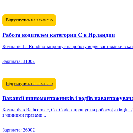
Відгукнутись на вакансію
Работа водителем категории C в Ирландии
Зарплата:
3100£
Відгукнутись на вакансію
Вакансії шиномонтажників і водіїв навантажувача
Компанія в Rathcormac, Co. Cork запрошує на роботу фахівців. Доступні вакансії: • Шиномонтажник — від 15 €/год • Шиномонтажник-механік — від 16 €/год • Водій вилочного навантажувача
з чинними правами...
Зарплата:
2600£