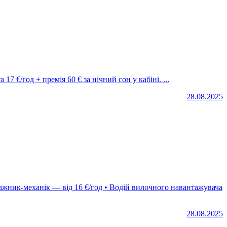
C в Ірландії (North Cork). Умови роботи: • Заробітна плата 17 €/год + премія 60 € за нічний сон у кабіні. ...
28.08.2025
28.08.2025