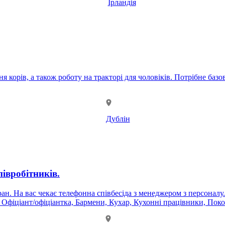
Ірландія
ня корів, а також роботу на тракторі для чоловіків. Потрібне ба
Дублін
півробітників.
. На вас чекає телефонна співбесіда з менеджером з персоналу. Ц
, Офіціант/офіціантка, Бармени, Кухар, Кухонні працівники, По