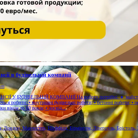
нсії в будівельній компанії
um
ЕЛЬНІЙ КОМПАНІЇ На роботу потрібні: 🔸 майстри; 🔸 бетонники; 🔸 арматурники; 🔸 різноробочі. 🔧 Що
ться робити: • внутрішні будівельні роботи; • бетонні роботи; • основн
ки віком до 60 років; • досвід...
я, Лондон, Манчестер, Шеффілд, Бірмінгем, Ліверпуль, Брістоль, У