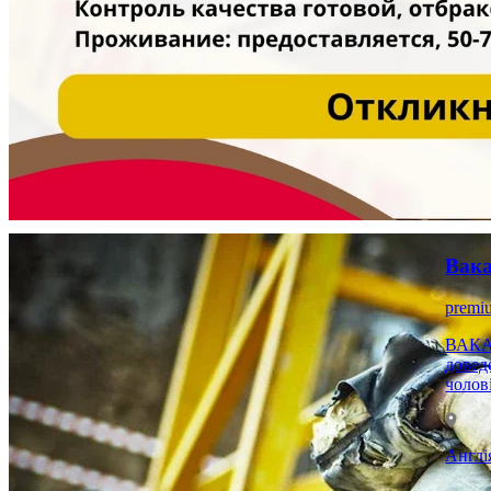
Вака
premi
ВАКАНСІЇ У БУДІВ
доведе
чолові
Англі