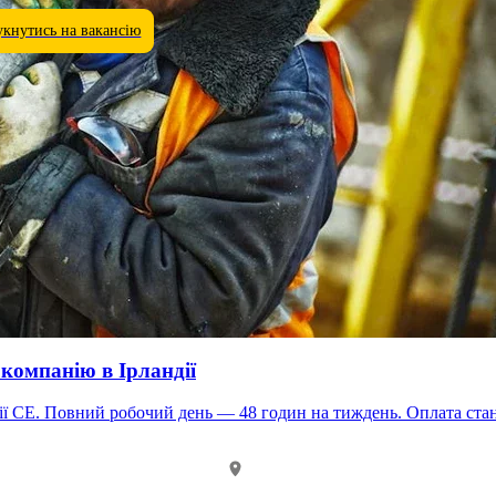
укнутись на вакансію
 компанію в Ірландії
 оплачуються за