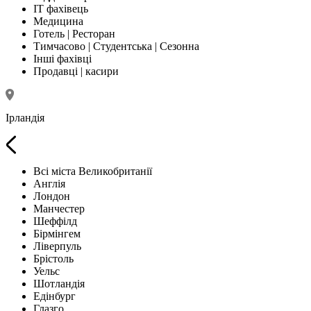
IT фахівець
Медицина
Готель | Ресторан
Тимчасово | Студентська | Сезонна
Інші фахівці
Продавці | касири
Ірландія
Всі міста Великобританії
Англія
Лондон
Манчестер
Шеффілд
Бірмінгем
Ліверпуль
Брістоль
Уельс
Шотландія
Едінбург
Глазго