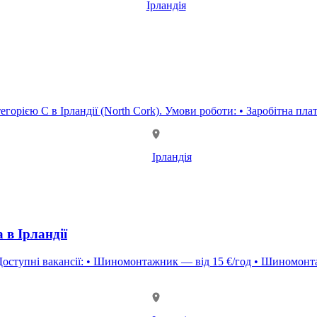
Ірландія
Компанія La Rondino запрошує на роботу водія вантажівки з категорією 
Ірландія
 в Ірландії