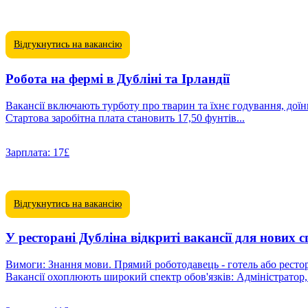
Відгукнутись на вакансію
Робота на фермі в Дубліні та Ірландії
Вакансії включають турботу про тварин та їхнє годування, доїн
Стартова заробітна плата становить 17,50 фунтів...
Зарплата:
17£
Відгукнутись на вакансію
У ресторані Дубліна відкриті вакансії для нових с
Вимоги: Знання мови. Прямий роботодавець - готель або ресторан
Вакансії охоплюють широкий спектр обов'язків: Адміністратор