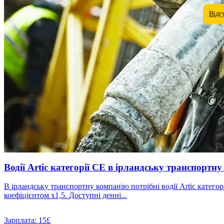
Відг
Водії Artic категорії CE в ірландську транспортну
В ірландську транспортну компанію потрібні водії Artic категорії CE. Повний робочий день — 48 годин на тиждень. Оплата становить 18 євро/година, понаднормові години
коефіцієнтом x1,5. Доступні денні...
Зарплата:
15£