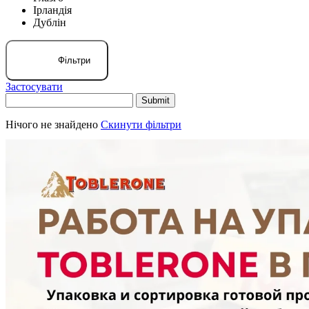
Ірландія
Дублін
Фільтри
Застосувати
Нічого не знайдено
Скинути фільтри