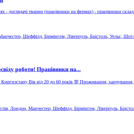
ії
чі тварин (працівники на фермах) - працівники складу - трактористи - водії
Манчестер, Шеффілд, Бірмінгем, Ліверпуль, Брістоль, Уельс, Шотл
іду роботи! Працівники на...
давця Місто - Йорк, Англія ❗️Ваші
глія, Лондон, Манчестер, Шеффілд, Бірмінгем, Ліверпуль, Брістол