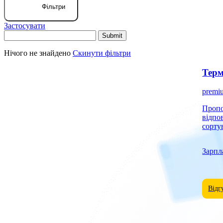
Фільтри
Застосувати
Нічого не знайдено
Скинути фільтри
Терм
premi
Пропонуємо роб
відпо
сорту
Зарпл
Відг