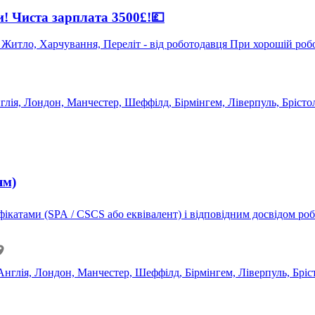
 Чиста зарплата 3500£!💷
глія, Лондон, Манчестер, Шеффілд, Бірмінгем, Ліверпуль, Брістол
ям)
еквівалент) і відповідним досвідом роботи. Потрібен дозвіл на роботу у Великій Британі
Англія, Лондон, Манчестер, Шеффілд, Бірмінгем, Ліверпуль, Бріс