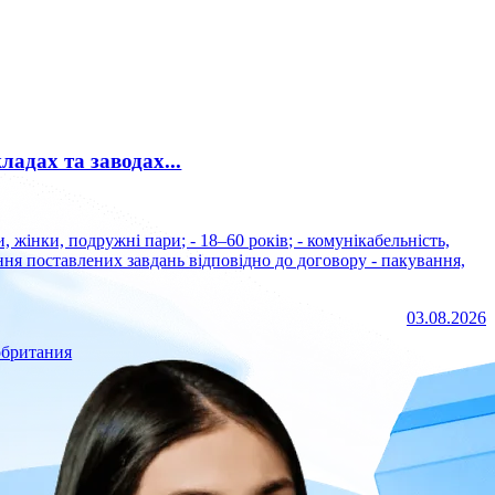
ладах та заводах...
ня поставлених завдань відповідно до договору - пакування,
03.08.2026
обритания