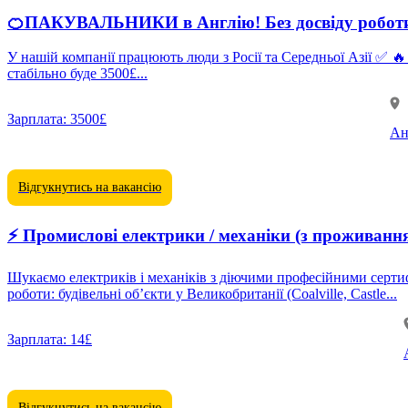
🍊ПАКУВАЛЬНИКИ в Англію! Без досвіду роботи!
У нашій компанії працюють люди з Росії та Середньої Азії ✅ 🔥 Житло, Харчування, Переліт - від роботодавця При хорошій роботі та високому темпі адаптації у компанії ваш заробіток
стабільно буде 3500£...
Зарплата:
3500£
Ан
Відгукнутись на вакансію
⚡️ Промислові електрики / механіки (з проживанн
Шукаємо електриків і механіків з діючими професійними сертифікатами (SPA / CSCS або 
роботи: будівельні об’єкти у Великобританії (Coalville, Castle...
Зарплата:
14£
Відгукнутись на вакансію