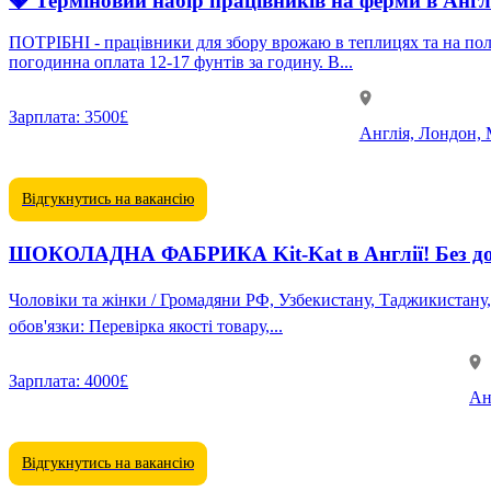
🍓 Терміновий набір працівників на ферми в Англ
ПОТРІБНІ - працівники для збору врожаю в теплицях та на полях - догляда
погодинна оплата 12-17 фунтів за годину. В...
Зарплата:
3500£
Англія, Лондон, 
Відгукнутись на вакансію
ШОКОЛАДНА ФАБРИКА Kit-Kat в Англії! Без досв
Чоловіки та жінки / Громадяни РФ, Узбекистану, Таджикистану, Киргизстану Вік від 20 до 60 років 💯 Проживання, харчування, переліт — за рахунок робото
обов'язки: Перевірка якості товару,...
Зарплата:
4000£
Ан
Відгукнутись на вакансію