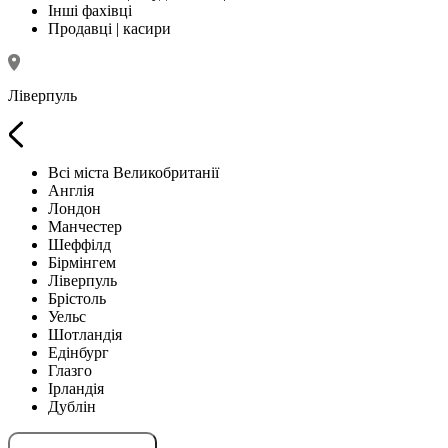
Інші фахівці
Продавці | касири
Ліверпуль
Всі міста Великобританії
Англія
Лондон
Манчестер
Шеффілд
Бірмінгем
Ліверпуль
Брістоль
Уельс
Шотландія
Едінбург
Глазго
Ірландія
Дублін