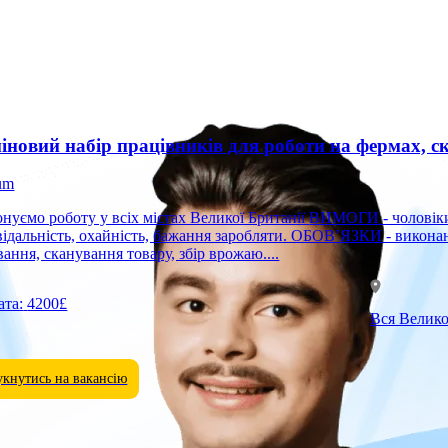
іновий набір працівників для роботи на фермах, ск
um
оту у всіх містах Великої Британії ВИМОГИ - чоловіки, жінки, подружні пари; - 18–60 років; - комунікабельність,
відальність, охайність, бажання заробляти. ОБОВ’ЯЗКИ - виконан
вання, сканування товару, збір врожаю....
ата:
4200£
Вся Велик
укнутись на вакансію