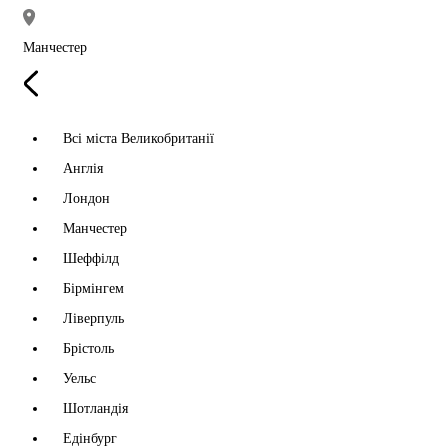
Манчестер
Всі міста Великобританії
Англія
Лондон
Манчестер
Шеффілд
Бірмінгем
Ліверпуль
Брістоль
Уельс
Шотландія
Едінбург