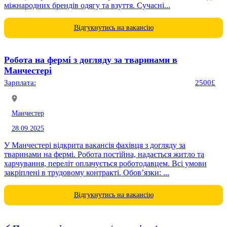
міжнародних брендів одягу та взуття. Сучасні...
Відгукнутись на вакансію
Робота на фермі з догляду за тваринами в
Манчестері
Зарплата:
2500£
Манчестер
28.09.2025
У Манчестері відкрита вакансія фахівця з догляду за
тваринами на фермі. Робота постійна, надається житло та
харчування, переліт оплачується роботодавцем. Всі умови
закріплені в трудовому контракті. Обов’язки: ...
Відгукнутись на вакансію