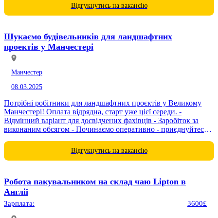
Відгукнутись на вакансію
Шукаємо будівельників для ландшафтних
проектів у Манчестері
Манчестер
08.03.2025
Потрібні робітники для ландшафтних проєктів у Великому
Манчестері! Оплата відрядна, старт уже цієї середи. -
Відмінний варіант для досвідчених фахівців - Заробіток за
виконаним обсягом - Починаємо оперативно - приєднуйтесь!
Пишіть в особисті повідомлення або...
Відгукнутись на вакансію
Робота пакувальником на склад чаю Lipton в
Англії
Зарплата:
3600£