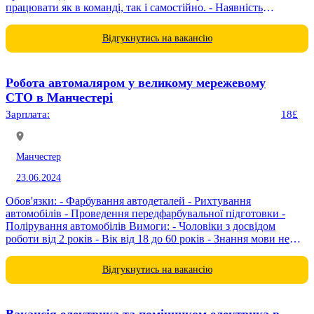
працювати як в команді, так і самостійно. - Наявність
рекомендацій...
Відгукнутись на вакансію
Робота автомаляром у великому мережевому
СТО в Манчестері
Зарплата:
18£
Манчестер
23.06.2024
Обов'язки: - Фарбування автодеталей - Рихтування
автомобілів - Проведення передфарбувальної підготовки -
Полірування автомобілів Вимоги: - Чоловіки з досвідом
роботи від 2 років - Вік від 18 до 60 років - Знання мови не
обов'язкове, але є перевагою Графік...
Відгукнутись на вакансію
Вакансія електрика та помічником електрика в