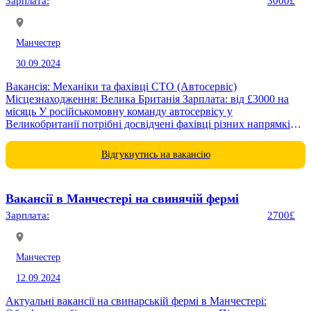
Зарплата:
3000£
Манчестер
30.09.2024
Вакансія: Механіки та фахівці СТО (Автосервіс)
Місцезнаходження: Велика Британія Зарплата: від £3000 на
місяць У російськомовну команду автосервісу у
Великобританії потрібні досвідчені фахівці різних напрямків.
Ми надаємо безкоштовний переліт, проживання та харчування
для...
Відгукнутись на вакансію
Вакансії в Манчестері на свинячій фермі
Зарплата:
2700£
Манчестер
12.09.2024
Актуальні вакансії на свинарській фермі в Манчестері: