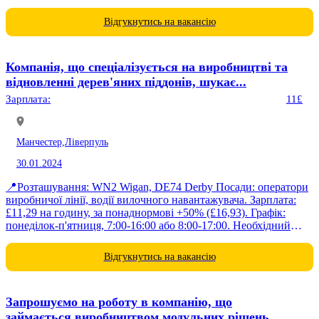
Відгукнутись на вакансію
Компанія, що спеціалізується на виробництві та
відновленні дерев'яних піддонів, шукає...
Зарплата:
11£
Манчестер,
Ліверпуль
30.01.2024
📍Розташування: WN2 Wigan, DE74 Derby Посади: оператори
виробничої лінії, водії вилочного навантажувача. Зарплата:
£11,29 на годину, за понаднормові +50% (£16,93). Графік:
понеділок-п'ятниця, 7:00-16:00 або 8:00-17:00. Необхідний
рівень англійської: 4+ (з 10). Потрібен досвід роботи:
Оператори...
Відгукнутись на вакансію
Запрошуємо на роботу в компанію, що
займається виробництвом модульних рішень...