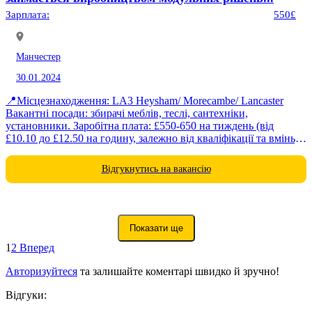
Зарплата:
550£
Манчестер
30.01.2024
📍Місцезнаходження: LA3 Heysham/ Morecambe/ Lancaster
Вакантні посади: збирачі меблів, теслі, сантехніки,
установники. Заробітна плата: £550-650 на тиждень (від
£10.10 до £12.50 на годину, залежно від кваліфікації та вмінь).
Робочий графік: робота з 6:00...
Відгукнутись на вакансію
Показати ще
1
2
Вперед
Авторизуйтеся
та залишайте коментарі швидко й зручно!
Відгуки: