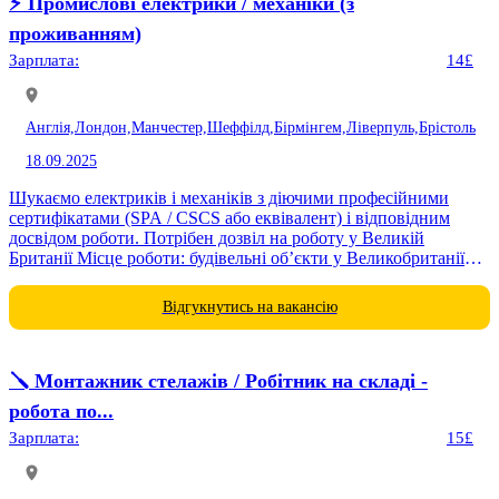
⚡️ Промислові електрики / механіки (з
проживанням)
Зарплата:
14£
Англія,
Лондон,
Манчестер,
Шеффілд,
Бірмінгем,
Ліверпуль,
Брістоль
18.09.2025
Шукаємо електриків і механіків з діючими професійними
сертифікатами (SPA / CSCS або еквівалент) і відповідним
досвідом роботи. Потрібен дозвіл на роботу у Великій
Британії Місце роботи: будівельні об’єкти у Великобританії
(Coalville, Castle...
Відгукнутись на вакансію
🪛 Монтажник стелажів / Робітник на складі -
робота по...
Зарплата:
15£