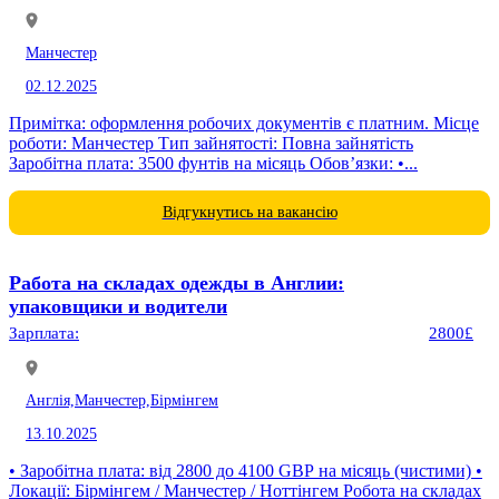
Манчестер
02.12.2025
Примітка: оформлення робочих документів є платним. Місце
роботи: Манчестер Тип зайнятості: Повна зайнятість
Заробітна плата: 3500 фунтів на місяць Обов’язки: •...
Відгукнутись на вакансію
Работа на складах одежды в Англии:
упаковщики и водители
Зарплата:
2800£
Англія,
Манчестер,
Бірмінгем
13.10.2025
• Заробітна плата: від 2800 до 4100 GBP на місяць (чистими) •
Локації: Бірмінгем / Манчестер / Ноттінгем Робота на складах