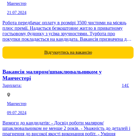
Манчестер
21.07.2024
Робота передбачає оплату в розмірі 3500 чистими на місяць
плюс премії. Надається безкоштовне житло в приватному
гостьовому будинку з усіма зручностями. Турбота про
покупки покладається на кандидата. Вакансія призначена для
жінок до 65...
Відгукнутись на вакансію
Вакансія маляром/шпаклювальником у
Манчестері
Зарплата:
14£
Манчестер
09.07.2024
Вимоги до кандидатів: - Досвід роботи маляром/
шпаклювальником не менше 2 років. - Уважність до деталей і
прагнення до високої якості виконання робіт. - Уміння