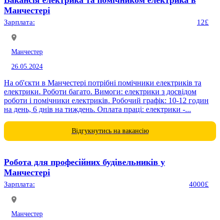
Манчестері
Зарплата:
12£
Манчестер
26.05.2024
На об'єкти в Манчестері потрібні помічники електриків та
електрики. Роботи багато. Вимоги: електрики з досвідом
роботи і помічники електриків. Робочий графік: 10-12 годин
на день, 6 днів на тиждень. Оплата праці: електрики -...
Відгукнутись на вакансію
Робота для професійних будівельників у
Манчестері
Зарплата:
4000£
Манчестер