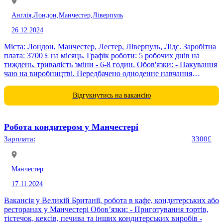
Англія,
Лондон,
Манчестер,
Ліверпуль
26.12.2024
Міста: Лондон, Манчестер, Лестер, Ліверпуль, Лідс. Заробітна
плата: 3700 £ на місяць. Графік роботи: 5 робочих днів на
тиждень, тривалість зміни - 6-8 годин. Обов'язки: - Пакування
чаю на виробництві. Передбачено одноденне навчання
(проста...
Відгукнутись на вакансію
Робота кондитером у Манчестері
Зарплата:
3300£
Манчестер
17.11.2024
Вакансія у Великій Британії, робота в кафе, кондитерських або
ресторанах у Манчестері Обов’язки: - Приготування тортів,
тістечок, кексів, печива та інших кондитерських виробів -