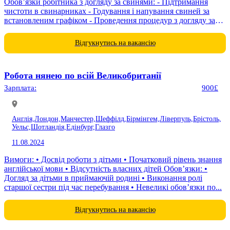
Обов’язки робітника з догляду за свинями: - Підтримання
чистоти в свинарниках - Годування і напування свиней за
встановленим графіком - Проведення процедур з догляду за
тваринами (обрізка...
Відгукнутись на вакансію
Робота нянею по всій Великобританії
Зарплата:
900£
Англія,
Лондон,
Манчестер,
Шеффілд,
Бірмінгем,
Ліверпуль,
Брістоль,
Уельс,
Шотландія,
Едінбург,
Глазго
11.08.2024
Вимоги: • Досвід роботи з дітьми • Початковий рівень знання
англійської мови • Відсутність власних дітей Обов’язки: •
Догляд за дітьми в приймаючій родині • Виконання ролі
старшої сестри під час перебування • Невеликі обов’язки по...
Відгукнутись на вакансію