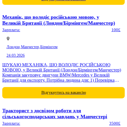
Механік, що володіє російською мовою, у
Великій Британії (Лондон/Бірмінгем/Манчестер)
Зарплата:
100£
Лондон,
Манчестер,
Бірмінгем
24.03.2026
ШУКАЮ МЕХАНІКА, ЩО ВОЛОДІЄ РОСІЙСЬКОЮ
МОВОЮ, у Великій Британії (Лондон/Бірмінгем/Манчестер)
Компанія закуповує двигуни BMW/Mercedes у Великій
Британії для експорту. Потрібна людина для: 1) Перевірка
двигунів перед закупівлею (компресія, задирки, комплект) 2)
Візити до постачальників...
Відгукнутись на вакансію
Тракторист з досвідом роботи для
сільськогосподарських завдань у Манчестері
Зарплата:
3500£