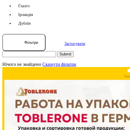
Глазго
Ірландія
Дублін
Фільтри
Застосувати
Нічого не знайдено
Скинути фільтри
Sup