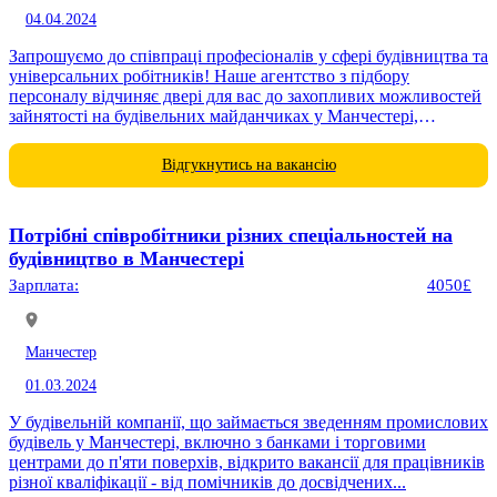
04.04.2024
Запрошуємо до співпраці професіоналів у сфері будівництва та
універсальних робітників! Наше агентство з підбору
персоналу відчиняє двері для вас до захопливих можливостей
зайнятості на будівельних майданчиках у Манчестері,
Великобританія. У партнерстві...
Відгукнутись на вакансію
Потрібні співробітники різних спеціальностей на
будівництво в Манчестері
Зарплата:
4050£
Манчестер
01.03.2024
У будівельній компанії, що займається зведенням промислових
будівель у Манчестері, включно з банками і торговими
центрами до п'яти поверхів, відкрито вакансії для працівників
різної кваліфікації - від помічників до досвідчених...