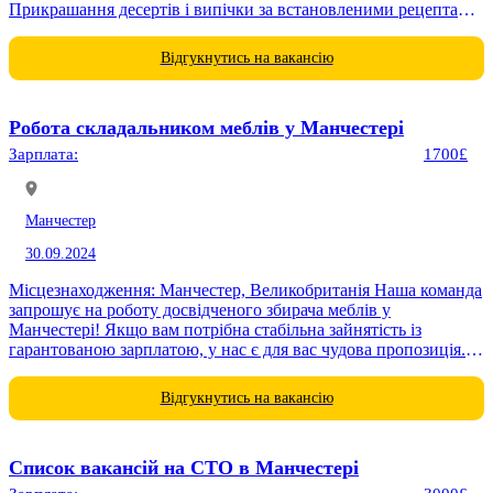
Прикрашання десертів і випічки за встановленими рецептами
і стандартами...
Відгукнутись на вакансію
Робота складальником меблів у Манчестері
Зарплата:
1700£
Манчестер
30.09.2024
Місцезнаходження: Манчестер, Великобританія Наша команда
запрошує на роботу досвідченого збирача меблів у
Манчестері! Якщо вам потрібна стабільна зайнятість із
гарантованою зарплатою, у нас є для вас чудова пропозиція.
Що ми пропонуємо: - Зарплата:...
Відгукнутись на вакансію
Список вакансій на СТО в Манчестері