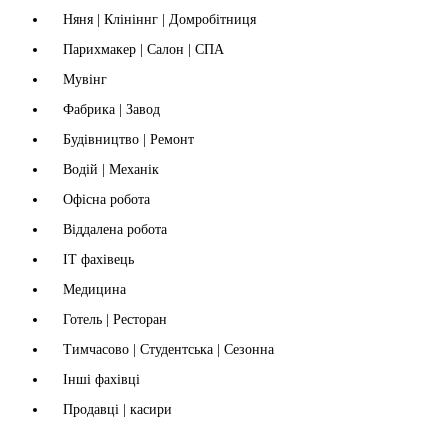
Няня | Клініннг | Домробітниця
Парихмакер | Салон | СПА
Мувінг
Фабрика | Завод
Будівництво | Ремонт
Водій | Механік
Офісна робота
Віддалена робота
IT фахівець
Медицина
Готель | Ресторан
Тимчасово | Студентська | Сезонна
Інші фахівці
Продавці | касири