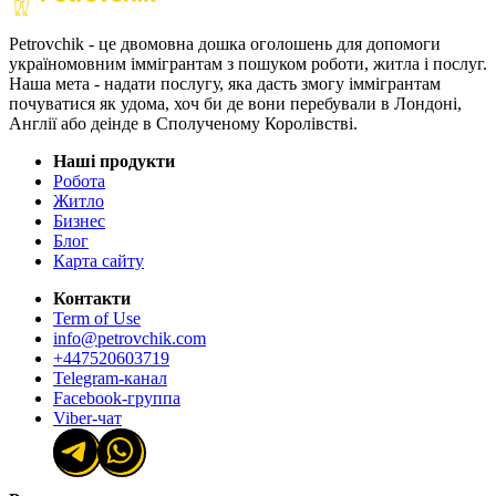
Petrovchik - це двомовна дошка оголошень для допомоги
україномовним іммігрантам з пошуком роботи, житла і послуг.
Наша мета - надати послугу, яка дасть змогу іммігрантам
почуватися як удома, хоч би де вони перебували в Лондоні,
Англії або деінде в Сполученому Королівстві.
Наші продукти
Робота
Житло
Бизнес
Блог
Карта сайту
Контакти
Term of Use
info@petrovchik.com
+447520603719
Telegram-канал
Facebook-группа
Viber-чат