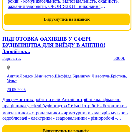
років; - комунікабельність, відповідальність, охайність,
бажання заробляти. ОБОВ’ЯЗКИ - виконання
поставлених завдань відповідно до договору - пакування,
сортування, сканування товару, збір врожаю....
Відгукнутись на вакансію
ПІДГОТОВКА ФАХІВЦІВ У СФЕРІ
БУДІВНИЦТВА ДЛЯ ВИЇЗДУ В АНГЛІЮ!
Заробітна...
Зарплата:
5000£
Англія,
Лондон,
Манчестер,
Шеффілд,
Бірмінгем,
Ліверпуль,
Брістоль,
Уельс
20.05.2026
Для ремонтних робіт по всій Англії потрібні кваліфіковані
працівники у сфері будівництва ❗️👨‍🏭 Потрібні: - бетонники -
монтажники - стропальники - арматурники - малярі - муляри -
оздоблювачі - електрики - зварювальники - різноробочі -
вантажники ...
Відгукнутись на вакансію