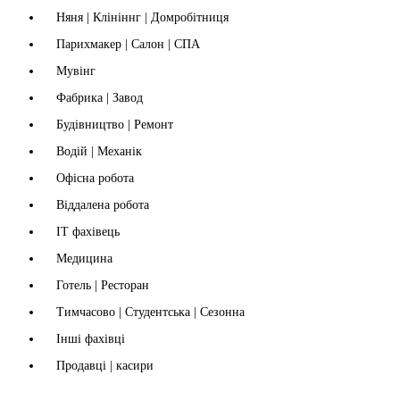
Няня | Клініннг | Домробітниця
Парихмакер | Салон | СПА
Мувінг
Фабрика | Завод
Будівництво | Ремонт
Водій | Механік
Офісна робота
Віддалена робота
IT фахівець
Медицина
Готель | Ресторан
Тимчасово | Студентська | Сезонна
Інші фахівці
Продавці | касири