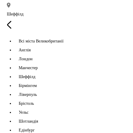
Шеффілд
Всі міста Великобританії
Англія
Лондон
Манчестер
Шеффілд
Бірмінгем
Ліверпуль
Брістоль
Уельс
Шотландія
Едінбург