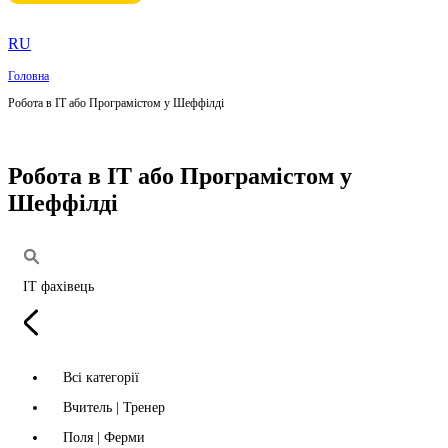
RU
Головна
Робота в IT або Програмістом у Шеффілді
Робота в IT або Програмістом у
Шеффілді
IT фахівець
Всі категорії
Вчитель | Тренер
Поля | Ферми