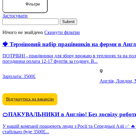
Фільтри
Застосувати
Нічого не знайдено
Скинути фільтри
🍓 Терміновий набір працівників на ферми в Англ
ПОТРІБНІ - працівники для збору врожаю в теплицях та на полях - догляда
погодинна оплата 12-17 фунтів за годину. В...
Зарплата:
3500£
Англія, Лондон, 
Відгукнутись на вакансію
🍊ПАКУВАЛЬНИКИ в Англію! Без досвіду роботи!
У нашій компанії працюють люди з Росії та Середньої Азії ✅ 🔥 Житло, Харчування, Переліт - від роботодавця При хорошій роботі та високому темпі адаптації у компанії ваш заробіток
стабільно буде 3500£...