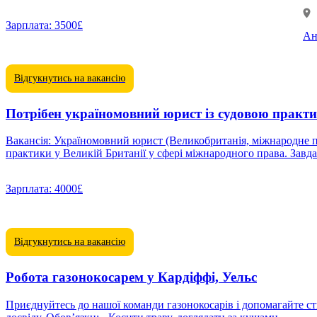
Зарплата:
3500£
Ан
Відгукнутись на вакансію
Потрібен україномовний юрист із судовою практи
Вакансія: Україномовний юрист (Великобританія, міжнародне право) Опис: Шукаємо кваліфікованого юриста, який вільно володіє українською мовою, з підтвердженим 
практики у
Зарплата:
4000£
Відгукнутись на вакансію
Робота газонокосарем у Кардіффі, Уельс
Приєднуйтесь до нашої команди газонокосарів і допомагайте ст