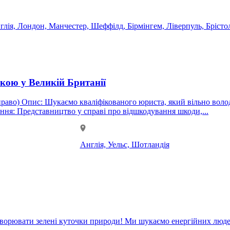
глія, Лондон, Манчестер, Шеффілд, Бірмінгем, Ліверпуль, Брістол
кою у Великій Британії
досвідом судової
 Великій Британії у сфері міжнародного права. Завдання: Представництво у справі про відшкодування шкоди,...
Англія, Уельс, Шотландія
ворювати зелені куточки природи! Ми шукаємо енергійних людей, 