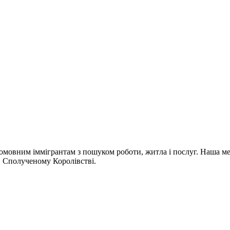
омовним іммігрантам з пошуком роботи, житла і послуг. Наша мета
 в Сполученому Королівстві.