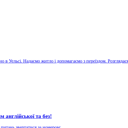
нглійської та без!
итань звертатися за номером: