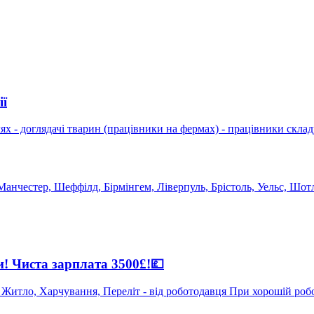
ії
чі тварин (працівники на фермах) - працівники складу - трактористи - водії
Манчестер, Шеффілд, Бірмінгем, Ліверпуль, Брістоль, Уельс, Шотл
 Чиста зарплата 3500£!💷