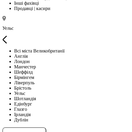
Інші фахівці
Продавці | касири
Уельс
Всі міста Великобританії
Англія
Лондон
Манчестер
Шеффілд
Бірмінгем
Ліверпуль
Брістоль
Уельс
Шотландія
Едінбург
Глазго
Ірландія
Дублін