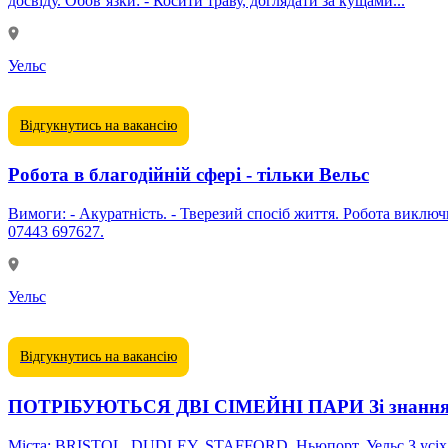
досвіду. Обов’язки: - Косити траву, доглядати за кущами...
Уельс
Відгукнутись на вакансію
Робота в благодійній сфері - тільки Вельс
Вимоги: - Акуратність. - Тверезий спосіб життя. Робота виключно в Уельсі. Надаємо житло і допомагаємо з переїздом. Розглядаємо пари або друзів. Для подробиць телефонуйте за номером
07443 697627.
Уельс
Відгукнутись на вакансію
ПОТРІБУЮТЬСЯ ДВІ СІМЕЙНІ ПАРИ Зі знанням а
Міста: BRISTOL, DUDLEY, STAFFORD, Ньюпорт, Уельс З усіх п