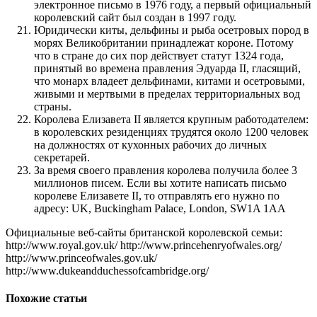
электронное письмо в 1976 году, а первый официальный
королевский сайт был создан в 1997 году.
Юридически киты, дельфины и рыба осетровых пород в
морях Великобритании принадлежат короне. Потому
что в стране до сих пор действует статут 1324 года,
принятый во времена правления Эдуарда II, гласящий,
что монарх владеет дельфинами, китами и осетровыми,
живыми и мертвыми в пределах территориальных вод
страны.
Королева Елизавета II является крупным работодателем:
в королевских резиденциях трудятся около 1200 человек
на должностях от кухонных рабочих до личных
секретарей.
За время своего правления королева получила более 3
миллионов писем. Если вы хотите написать письмо
королеве Елизавете II, то отправлять его нужно по
адресу: UK, Buckingham Palace, London, SW1A 1AA
Официальные веб-сайты британской королевской семьи:
http://www.royal.gov.uk/ http://www.princehenryofwales.org/
http://www.princeofwales.gov.uk/
http://www.dukeandduchessofcambridge.org/
Похожие статьи