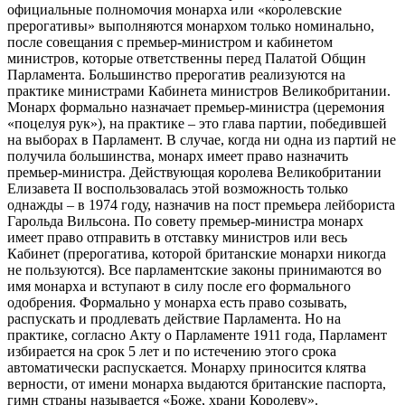
официальные полномочия монарха или «королевские
прерогативы» выполняются монархом только номинально,
после совещания с премьер-министром и кабинетом
министров, которые ответственны перед Палатой Общин
Парламента. Большинство прерогатив реализуются на
практике министрами Кабинета министров Великобритании.
Монарх формально назначает премьер-министра (церемония
«поцелуя рук»), на практике – это глава партии, победившей
на выборах в Парламент. В случае, когда ни одна из партий не
получила большинства, монарх имеет право назначить
премьер-министра. Действующая королева Великобритании
Елизавета II воспользовалась этой возможность только
однажды – в 1974 году, назначив на пост премьера лейбориста
Гарольда Вильсона. По совету премьер-министра монарх
имеет право отправить в отставку министров или весь
Кабинет (прерогатива, которой британские монархи никогда
не пользуются). Все парламентские законы принимаются во
имя монарха и вступают в силу после его формального
одобрения. Формально у монарха есть право созывать,
распускать и продлевать действие Парламента. Но на
практике, согласно Акту о Парламенте 1911 года, Парламент
избирается на срок 5 лет и по истечению этого срока
автоматически распускается. Монарху приносится клятва
верности, от имени монарха выдаются британские паспорта,
гимн страны называется «Боже, храни Королеву».