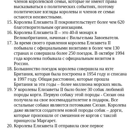
членов королевской семьи, которые не имеют права
высказываться о политических событиях, поэтому
политические взгляды королевы и членов ее семьи
остаются неизвестными.
Королева Елизавета II покровительствует более чем 620
благотворительным организациям.
Королева Елизавета II – это 40-й монарх в
Великобритании, начиная с Вильгельма Завоевателя.
За время своего правления королева Елизавета II
побывала с официальными визитами в более чем 130
странах и совершила более 250 поездок. В октябре 1994
года королева побывала с официальным визитом в
России.
Большинство поездок королева совершила на яхте
Британия, которая была построена в 1954 году и списана
в 1997 году. Общая расстояние, которые прошла
Британия за эти годы – более миллиона морских миль.
У королевы Елизаветы II было более 30 собак любимой
породы корги. Первую собаку этой породы - Сюзан она
получила на свое восемнадцатилетие в подарок. Все
остальные собаки являются потомками Сюзан. Королева
даже является создателем новой породы собак – дорги,
которые произошли от смешения ее коргов с таксой
принцессы Маргарет.
Королева Елизавета II отправила свое первое