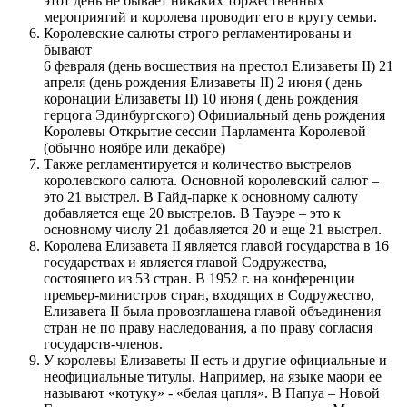
этот день не бывает никаких торжественных
мероприятий и королева проводит его в кругу семьи.
Королевские салюты строго регламентированы и
бывают
6 февраля (день восшествия на престол Елизаветы II) 21
апреля (день рождения Елизаветы II) 2 июня ( день
коронации Елизаветы II) 10 июня ( день рождения
герцога Эдинбургского) Официальный день рождения
Королевы Открытие сессии Парламента Королевой
(обычно ноябре или декабре)
Также регламентируется и количество выстрелов
королевского салюта. Основной королевский салют –
это 21 выстрел. В Гайд-парке к основному салюту
добавляется еще 20 выстрелов. В Тауэре – это к
основному числу 21 добавляется 20 и еще 21 выстрел.
Королева Елизавета II является главой государства в 16
государствах и является главой Содружества,
состоящего из 53 стран. В 1952 г. на конференции
премьер-министров стран, входящих в Содружество,
Елизавета II была провозглашена главой объединения
стран не по праву наследования, а по праву согласия
государств-членов.
У королевы Елизаветы II есть и другие официальные и
неофициальные титулы. Например, на языке маори ее
называют «котуку» - «белая цапля». В Папуа – Новой