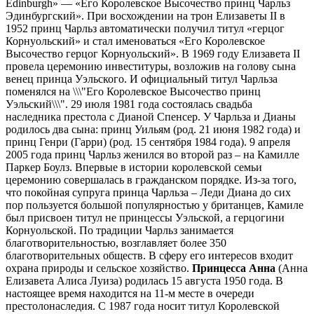
Edinburgh» — «Его Королевское Высочество принц Чарльз
Эдинбургский». При восхождении на трон Елизаветы II в
1952 принц Чарльз автоматически получил титул «герцог
Корнуольский» и стал именоваться «Его Королевское
Высочество герцог Корнуольский». В 1969 году Елизавета II
провела церемонию инвеституры, возложив на голову сына
венец принца Уэльского. И официальный титул Чарльза
поменялся на \\\"Его Королевское Высочество принц
Уэльский\\\". 29 июля 1981 года состоялась свадьба
наследника престола с Дианой Спенсер. У Чарльза и Дианы
родилось два сына: принц Уильям (род. 21 июня 1982 года) и
принц Генри (Гарри) (род. 15 сентября 1984 года). 9 апреля
2005 года принц Чарльз женился во второй раз – на Камилле
Паркер Боулз. Впервые в истории королевской семьи
церемонию совершалась в гражданском порядке. Из-за того,
что покойная супруга принца Чарльза – Леди Диана до сих
пор пользуется большой популярностью у британцев, Камиле
был присвоен титул не принцессы Уэльской, а герцогини
Корнуольской. По традиции Чарльз занимается
благотворительностью, возглавляет более 350
благотворительных обществ. В сферу его интересов входит
охрана природы и сельское хозяйство.
Принцесса Анна
(Анна
Елизавета Алиса Луиза) родилась 15 августа 1950 года. В
настоящее время находится на 11-м месте в очереди
престолонаследия. С 1987 года носит титул Королевской