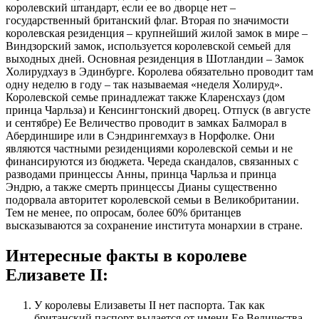
королевский штандарт, если ее во дворце нет –
государственный британский флаг. Вторая по значимости
королевская резиденция – крупнейший жилой замок в мире –
Виндзорский замок, используется королевской семьей для
выходных дней. Основная резиденция в Шотландии – Замок
Холирудхауз в Эдинбурге. Королева обязательно проводит там
одну неделю в году – так называемая «неделя Холируд».
Королевской семье принадлежат также Кларенсхауз (дом
принца Чарльза) и Кенсингтонский дворец. Отпуск (в августе
и сентябре) Ее Величество проводит в замках Балморал в
Абердиншире или в Сэндрингемхауз в Норфолке. Они
являются частными резиденциями королевской семьи и не
финансируются из бюджета. Череда скандалов, связанных с
разводами принцессы Анны, принца Чарльза и принца
Эндрю, а также смерть принцессы Дианы существенно
подорвала авторитет королевской семьи в Великобритании.
Тем не менее, по опросам, более 60% британцев
высказываются за сохранение института монархии в стране.
Интересные факты в королеве
Елизавете II:
У королевы Елизаветы II нет паспорта. Так как
британский паспорт выдается от имени Ее Величества,