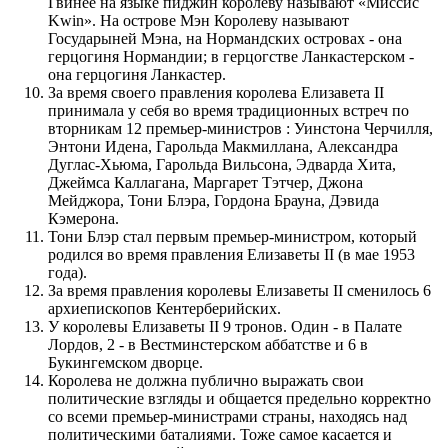
Гвинее на языке пиджин королеву называют «Миссис
Kwin». На острове Мэн Королеву называют
Государыней Мэна, на Нормандских островах - она
герцогиня Нормандии; в герцогстве Ланкастерском -
она герцогиня Ланкастер.
За время своего правления королева Елизавета II
принимала у себя во время традиционных встреч по
вторникам 12 премьер-министров : Уинстона Черчилля,
Энтони Идена, Гарольда Макмиллана, Александра
Дуглас-Хьюма, Гарольда Вильсона, Эдварда Хита,
Джеймса Каллагана, Маргарет Тэтчер, Джона
Мейджора, Тони Блэра, Гордона Брауна, Дэвида
Кэмерона.
Тони Блэр стал первым премьер-министром, который
родился во время правления Елизаветы II (в мае 1953
года).
За время правления королевы Елизаветы II сменилось 6
архиепископов Кентерберийских.
У королевы Елизаветы II 9 тронов. Один - в Палате
Лордов, 2 - в Вестминстерском аббатстве и 6 в
Букингемском дворце.
Королева не должна публично выражать свои
политические взгляды и общается предельно корректно
со всеми премьер-министрами страны, находясь над
политическими баталиями. Тоже самое касается и