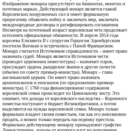
Изображение монарха присутствует на банкнотах, монетах и
почтовых марках. Действующий монарх является главой
Королевских вооруженных сил и имеет формальную
прерогативу объявлять войну и заключать мир, заключать
международные договоры и ратифицировать соглашения.
Несмотря на почтенный возраст королевская чета продолжает
исполнять официальные обязанности. В апреле 2014 года
королева Елизавета II с супругом Герцогом Эдинбургским
посетили Ватикан и встречались с Папой Франциском.
Монарх считается Источником справедливости – имеет право
назначать судей. Монарх является Источником чести
(проводит церемонии инвеституры) – назначает пэров,
присуждает ордена, рыцарские звания и другие почести
(обычно по совету премьер-министра). Монарх – глава
англиканской церкви. Он имеет право назначать
архиепископов и епископов (по предложению премьер-
министра). С 1760 года финансирование содержания
королевской семьи происходит по Цивильному листу. Это
означает, что доходы от королевского наследства – Коронного
поместья поступают в бюджет Великобритании, а потом
выделяются на нужды королевской семьи. Монарх только
формально владеет своим поместьем, так как его невозможно
продать, а можно только передать наследнику престола.
Формально действующему монарху принадлежит графство
Ланкастершира, доходы от которого идут на пополнение