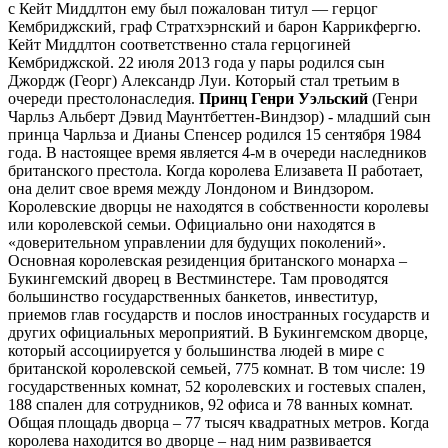
с Кейт Миддлтон ему был пожалован титул — герцог
Кембриджский, граф Стратхэрнский и барон Каррикфергю.
Кейт Миддлтон соответственно стала герцогиней
Кембриджской. 22 июля 2013 года у пары родился сын
Джордж (Георг) Александр Луи. Который стал третьим в
очереди престолонаследия.
Принц Генри Уэльский
(Генри
Чарльз Альберт Дэвид Маунтбеттен-Виндзор) - младший сын
принца Чарльза и Дианы Спенсер родился 15 сентября 1984
года. В настоящее время является 4-м в очереди наследников
британского престола. Когда королева Елизавета II работает,
она делит свое время между Лондоном и Виндзором.
Королевские дворцы не находятся в собственности королевы
или королевской семьи. Официально они находятся в
«доверительном управлении для будущих поколений».
Основная королевская резиденция британского монарха –
Букингемский дворец в Вестминстере. Там проводятся
большинство государственных банкетов, инвеститур,
приемов глав государств и послов иностранных государств и
других официальных мероприятий. В Букингемском дворце,
который ассоциируется у большинства людей в мире с
британской королевской семьей, 775 комнат. В том числе: 19
государственных комнат, 52 королевских и гостевых спален,
188 спален для сотрудников, 92 офиса и 78 ванных комнат.
Общая площадь дворца – 77 тысяч квадратных метров. Когда
королева находится во дворце – над ним развивается