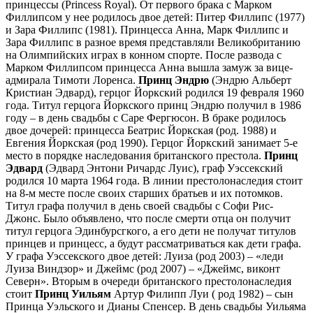
принцессы (Princess Royal). От первого брака с Марком
Филлипсом у нее родилось двое детей: Питер Филлипс (1977)
и Зара Филлипс (1981). Принцесса Анна, Марк Филлипс и
Зара Филлипс в разное время представляли Великобританию
на Олимпийских играх в конном спорте. После развода с
Марком Филлипсом принцесса Анна вышла замуж за вице-
адмирала Тимоти Лоренса.
Принц Эндрю
(Эндрю Альберт
Кристиан Эдвард), герцог Йоркский родился 19 февраля 1960
года. Титул герцога Йоркского принц Эндрю получил в 1986
году – в день свадьбы с Саре Фергюсон. В браке родилось
двое дочерей: принцесса Беатрис Йоркская (род. 1988) и
Евгения Йоркская (род 1990). Герцог Йоркский занимает 5-е
место в порядке наследования британского престола.
Принц
Эдвард
(Эдвард Энтони Ричардс Луис), граф Уэссекский
родился 10 марта 1964 года. В линии престолонаследия стоит
на 8-м месте после своих старших братьев и их потомков.
Титул графа получил в день своей свадьбы с Софи Рис-
Джонс. Было объявлено, что после смерти отца он получит
титул герцога Эдинбурсгкого, а его дети не получат титулов
принцев и принцесс, а будут рассматриваться как дети графа.
У графа Уэссекского двое детей: Луиза (род 2003) – «леди
Луиза Виндзор» и Джеймс (род 2007) – «Джеймс, виконт
Северн». Вторым в очереди британского престолонаследия
стоит
Принц Уильям
Артур Филипп Луи ( род 1982) – сын
Принца Уэльского и Дианы Спенсер. В день свадьбы Уильяма