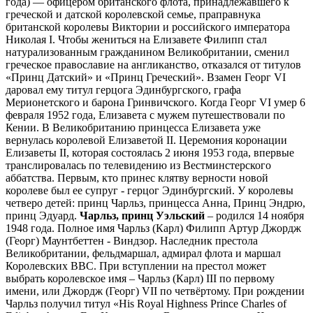
года) — офицером британского флота, принадлежавшего к
греческой и датской королевской семье, праправнука
британской королевы Виктории и российского императора
Николая I. Чтобы жениться на Елизавете Филипп стал
натурализованным гражданином Великобритании, сменил
греческое православие на англиканство, отказался от титулов
«Принц Датский» и «Принц Греческий». Взамен Георг VI
даровал ему титул герцога Эдинбургского, графа
Мерионетского и барона Гринвичского. Когда Георг VI умер 6
февраля 1952 года, Елизавета с мужем путешествовали по
Кении. В Великобританию принцесса Елизавета уже
вернулась королевой Елизаветой II. Церемония коронации
Елизаветы II, которая состоялась 2 июня 1953 года, впервые
транслировалась по телевидению из Вестминстерского
аббатства. Первым, кто принес клятву верности новой
королеве был ее супруг - герцог Эдинбургский. У королевы
четверо детей: принц Чарльз, принцесса Анна, Принц Эндрю,
принц Эдуард.
Чарльз, принц Уэльский
– родился 14 ноября
1948 года. Полное имя Чарльз (Карл) Филипп Артур Джордж
(Георг) Маунтбеттен - Виндзор. Наследник престола
Великобритании, фельдмаршал, адмирал флота и маршал
Королевских ВВС. При вступлении на престол может
выбрать королевское имя – Чарльз (Карл) III по первому
имени, или Джордж (Георг) VII по четвёртому. При рождении
Чарльз получил титул «His Royal Highness Prince Charles of