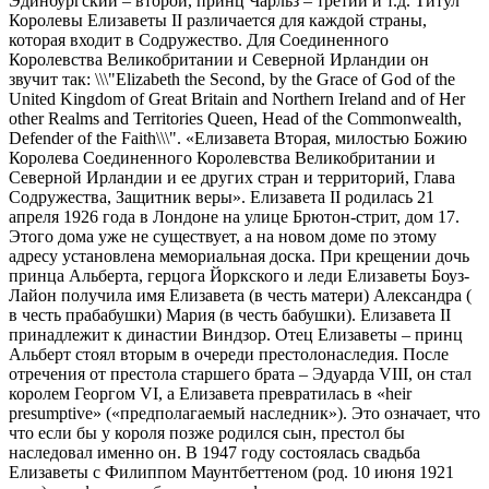
Эдинбургский – второй, принц Чарльз – третий и т.д. Титул
Королевы Елизаветы II различается для каждой страны,
которая входит в Содружество. Для Соединенного
Королевства Великобритании и Северной Ирландии он
звучит так: \\\"Elizabeth the Second, by the Grace of God of the
United Kingdom of Great Britain and Northern Ireland and of Her
other Realms and Territories Queen, Head of the Commonwealth,
Defender of the Faith\\\". «Елизавета Вторая, милостью Божию
Королева Соединенного Королевства Великобритании и
Северной Ирландии и ее других стран и территорий, Глава
Содружества, Защитник веры». Елизавета II родилась 21
апреля 1926 года в Лондоне на улице Брютон-стрит, дом 17.
Этого дома уже не существует, а на новом доме по этому
адресу установлена мемориальная доска. При крещении дочь
принца Альберта, герцога Йоркского и леди Елизаветы Боуз-
Лайон получила имя Елизавета (в честь матери) Александра (
в честь прабабушки) Мария (в честь бабушки). Елизавета II
принадлежит к династии Виндзор. Отец Елизаветы – принц
Альберт стоял вторым в очереди престолонаследия. После
отречения от престола старшего брата – Эдуарда VIII, он стал
королем Георгом VI, а Елизавета превратилась в «heir
presumptive» («предполагаемый наследник»). Это означает, что
что если бы у короля позже родился сын, престол бы
наследовал именно он. В 1947 году состоялась свадьба
Елизаветы с Филиппом Маунтбеттеном (род. 10 июня 1921