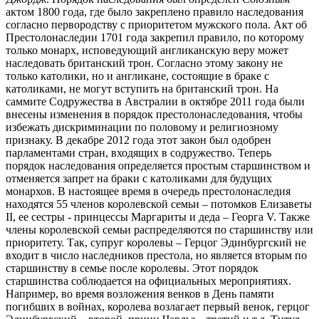
актом 1800 года, где было закреплено правило наследования
согласно первородству с приоритетом мужского пола. Акт об
Престолонаследии 1701 года закрепил правило, по которому
только монарх, исповедующий англиканскую веру может
наследовать британский трон. Согласно этому закону не
только католики, но и англикане, состоящие в браке с
католиками, не могут вступить на британский трон. На
саммите Содружества в Австралии в октябре 2011 года были
внесены изменения в порядок престолонаследования, чтобы
избежать дискриминации по половому и религиозному
признаку. В декабре 2012 года этот закон был одобрен
парламентами стран, входящих в содружество. Теперь
порядок наследования определяется простым старшинством и
отменяется запрет на браки с католиками для будущих
монархов. В настоящее время в очередь престолонаследия
находятся 55 членов королевской семьи – потомков Елизаветы
II, ее сестры - принцессы Маргариты и деда – Георга V. Также
члены королевской семьи распределяются по старшинству или
приоритету. Так, супруг королевы – Герцог Эдинбургский не
входит в число наследников престола, но является вторым по
старшинству в семье после королевы. Этот порядок
старшинства соблюдается на официальных мероприятиях.
Например, во время возложения венков в День памяти
погибших в войнах, королева возлагает первый венок, герцог