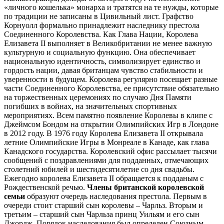
«личного кошелька» монарха и тратятся на те нужды, которые
по традиции не записаны в Цивильный лист. Графство
Корнуолл формально принадлежит наследнику престола
Соединенного Королевства. Как Глава Нации, Королева
Елизавета II выполняет в Великобритании не менее важную
культурную и социальную функцию. Она обеспечивает
национальную идентичность, символизирует единство и
гордость нации, давая британцам чувство стабильности и
уверенности в будущем. Королева регулярно посещает разные
части Соединенного Королевства, ее присутствие обязательно
на торжественных церемониях по случаю Дня Памяти
погибших в войнах, на значительных спортивных
мероприятиях. Всем памятно появление Королевы в клипе с
Джеймсом Бондом на открытии Олимпийских Игр в Лондоне
в 2012 году. В 1976 году Королева Елизавета II открывала
летние Олимпийские Игры в Монреале в Канаде, как глава
Канадского государства. Королевский офис рассылает тысячи
сообщений с поздравлениями для подданных, отмечающих
столетний юбилей и шестидесятилетие со дня свадьбы.
Ежегодно королева Елизавета II обращается к подданым с
Рождественской речью.
Члены британской королевской
семьи
образуют очередь наследования престола. Первым в
очереди стоит старший сын королевы – Чарльз. Вторым и
третьим – старший сын Чарльза принц Уильям и его сын
Джордж. Порядок наследования был определен Союзным