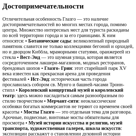
Достопримечательности
Отличительная особенность Глазго — это наличие
достопримечательностей во многих местах города, помимо
центра. Множество интересных мест для туриста раскиданы
по всей территории города и за его границами. К ним
относятся: •
Ботанические сады
: великолепный природный
памятник славится не только коллекциями бегоний и орхидей,
но и дворцом Киббла, мраморными статуями, оранжереей из
стекла •
Вест-Энд
— это шумная улица, которая является
сосредоточением лакшери-магазинов, модных ресторанов,
брендовых шопов •
Глазго- Грин
: этот старейший парк XV
века известен как прекрасная арена для проведения
фестивалей •
Ист-Энд
: историческая часть города
прославилась собором св. Мунго и башней-часами Тронн-
стипл •
Королевский концертный музей и королевский
театр
: здесь можно насладиться самым разнообразным по
стилю творчеством •
Мерчант-сити
: неоклассические
особняки богатых коммерсантов не теряют со временем своей
красоты •
Мосты Глазго
— это отдельная тема для разговора.
Арочные, подвесные, винтовые мосты обязательны для
просмотра •
Музей истории искусства и религии, музей
транспорта, художественная галерея, школа искусств
:
экспозиции расскажут о становлении духовной истории