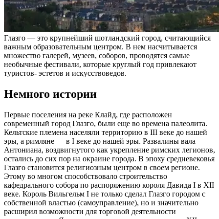
Глазго — это крупнейший шотландский город, считающийся
важным образовательным центром. В нем насчитывается
множество галерей, музеев, соборов, проводятся самые
необычные фестивали, которые круглый год привлекают
туристов- эстетов и искусствоведов.
Немного истории
Первые поселения на реке Клайд, где расположен
современный город Глазго, были еще во времена палеолита.
Кельтские племена населяли территорию в III веке до нашей
эры, а римляне — в I веке до нашей эры. Развалины вала
Антониана, воздвигнутого как укрепление римских легионов,
остались до сих пор на окраине города. В эпоху средневековья
Глазго становится религиозным центром в своем регионе.
Этому во многом способствовало строительство
кафедрального собора по распоряжению короля Давида I в XII
веке. Король Вильгельм I не только сделал Глазго городом с
собственной властью (самоуправление), но и значительно
расширил возможности для торговой деятельности