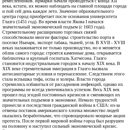
ремесленников. Ярмарки начали проводиться с конца XII
века, кстати, их можно наблюдать на главной площади города
и пой сей день каждое лето. Значение образовательного
центра город приобретает после основания университета
Глазго (1451 год). Во время власти Якова I начался
значительный экономический подъем (с 1603 года).
Стремительному расширению торговых связей
способствовали многие факторы: строительство порта в
поселке Ньюарк, экспорт табака, тканей, угля. В XVII - XVIII
веках налаживается не только производство, но и меняется
облик самого города: строятся каменные дома, открывается
библиотека и крупный госпиталь Хатчесона. Глазго
становится индустриальным городом к началу XIX века. В
XIX веке стремительная эмиграция в Глазго вызвала
антисанитарные условия и перенаселение. Следствием этого
стала вспышка тифа, оспы и холеры. Власти города
стремились избавиться от рассадников инфекций, однако их
программы не всегда увенчивались успехом. Весь XIX век
прошел под эгидой постоянных кризисов и сменяющих их
значительных подъемов в экономике. Немало трудностей
принесли и последствия гражданской войны в США: из-за
отмены поставок американского хлопка множество людей
оказались безработными, что спровоцировало мощные акции
протеста. После первой мировой войны город был разрушен
на половину и наступил сильный экономический кризис.