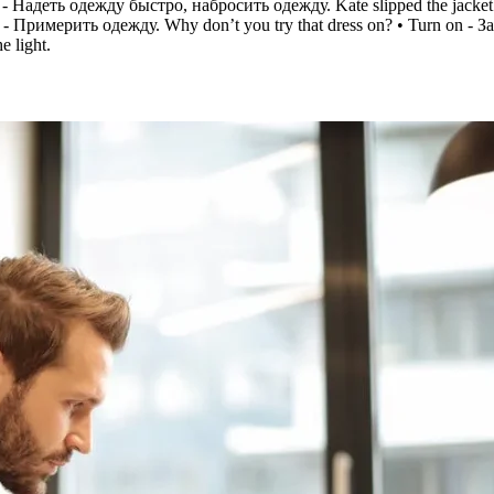
n - Надеть одежду быстро, набросить одежду. Kate slipped the jacket 
on - Примерить одежду. Why don’t you try that dress on? • Turn on - 
 light.