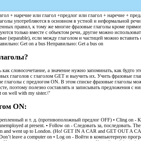
агол + наречие или глагол +предлог или глагол + наречие + пред
лаголы употребляются в основном в устной и неформальной речи
ленных правил, к тому же многие фразовые глаголы кроме прямо
льзуются только вместе с объектом речи, другие можно использов
емые (separable), если между глаголом и частицей можно вставить о
Правильно: Get on a bus Неправильно: Get a bus on
глаголы?
как словосочетание, а значение нужно запоминать, как будто эт
вых глаголов с глаголом GET и выучить их. Учить фразовые глаг
е глаголы с предлогом ON. В этом списке фразовые глаголы мож
сте, поэтому полезно составлять и записывать предложения с ни
n well with my sister.\"
гом ON:
ленный и т. д. (противоположный предлог OFF) • Cling on - Крепк
 unemployed at present. • Follow on - Следовать за, последовать. The 
ingham and went up to London. (Но! GET IN A CAR and GET OUT A 
Don’t leave a computer on • Log on - Войти в компьютерную програ