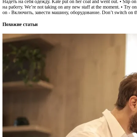
Надеть на себя одежду. Kate put on her coat and went out. • Slip o
на работу. We’re not taking on any new staff at the moment. • Try 
on - Включить, завести машину, оборудование. Don’t switch on the
Похожие статьи