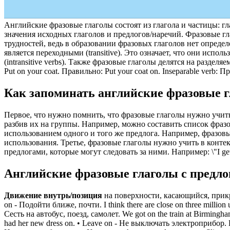
Английские фразовые глаголы состоят из глагола и частицы: гл
значения исходных глаголов и предлогов/наречий. Фразовые г
трудностей, ведь в образовании фразовых глаголов нет опреде
является переходными (transitive). Это означает, что они испо
(intransitive verbs). Также фразовые глаголы делятся на разделя
Put on your coat. Правильно: Put your coat on. Inseparable verb: 
Как запоминать английские фразовые 
Первое, что нужно помнить, что фразовые глаголы нужно учить 
разбив их на группы. Например, можно составить список фразо
использованием одного и того же предлога. Например, фразовы
использования. Третье, фразовые глаголы нужно учить в контек
предлогами, которые могут следовать за ними. Например: \"I get o
Английские фразовые глаголы с предло
Движение внутрь/позиция
на поверхности, касающийся, прикреп
on - Подойти ближе, почти. I think there are close on three million
Сесть на автобус, поезд, самолет. We got on the train at Birm
had her new dress on. • Leave on - Не выключать электроприбор. 