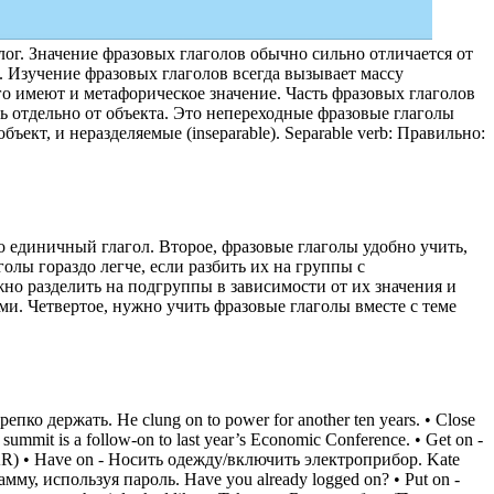
лог. Значение фразовых глаголов обычно сильно отличается от
. Изучение фразовых глаголов всегда вызывает массу
го имеют и метафорическое значение. Часть фразовых глаголов
ать отдельно от объекта. Это непереходные фразовые глаголы
бъект, и неразделяемые (inseparable). Separable verb: Правильно:
о единичный глагол. Второе, фразовые глаголы удобно учить,
олы гораздо легче, если разбить их на группы с
но разделить на подгруппы в зависимости от их значения и
ми. Четвертое, нужно учить фразовые глаголы вместе с теме
о держать. He clung on to power for another ten years. • Close
summit is a follow-on to last year’s Economic Conference. • Get on -
CAR) • Have on - Носить одежду/включить электроприбор. Kate
мму, используя пароль. Have you already logged on? • Put on -