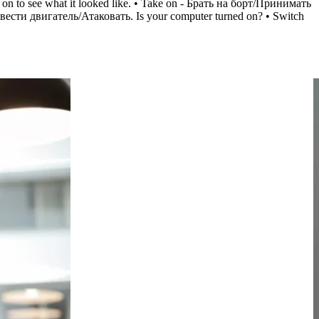
on to see what it looked like. • Take on - Брать на борт/Принимать
Завести двигатель/Атаковать. Is your computer turned on? • Switch