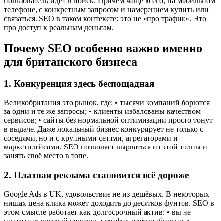
пользователь идет в поиск. Причём чаще всего, на мобильном
телефоне, с конкретным запросом и намерением купить или
связаться. SEO в таком контексте: это не «про трафик». Это
про доступ к реальным деньгам.
Почему SEO особенно важно именно
для британского бизнеса
1. Конкуренция здесь беспощадная
Великобритания это рынок, где: • тысячи компаний борются
за одни и те же запросы; • клиенты избалованы качеством
сервисов; • сайты без нормальной оптимизации просто тонут
в выдаче. Даже локальный бизнес конкурирует не только с
соседями, но и с крупными сетями, агрегаторами и
маркетплейсами. SEO позволяет вырваться из этой толпы и
занять своё место в топе.
2. Платная реклама становится всё дороже
Google Ads в UK, удовольствие не из дешёвых. В некоторых
нишах цена клика может доходить до десятков фунтов. SEO в
этом смысле работает как долгосрочный актив: • вы не
платите за каждый переход, • трафик идёт стабильно, •