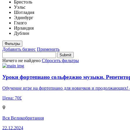
Бристоль
Уэльс
Шотладия
Эдинбург
Глазго
Ирландия
Дублин
Фильтры
Добавить бизнес
Применить
Ничего не найдено
Сбросить фильтры
Уроки фортепиано сольфеджио музыки. Репетито
Цена:
70£
Вся Великобритания
22.12.2024