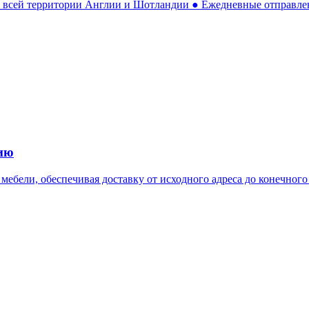
по всей территории Англии и Шотландии ● Ежедневные отправле
вию
ая доставку от исходного адреса до конечного пункта назначения. Цены: До 20кг