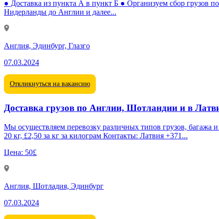
● Доставка из пункта А в пункт Б ● Организуем сбор грузов 
Нидерланды до Англии и далее...
Англия, Эдинбург, Глазго
07.03.2024
Откликнуться на вакансию
Доставка грузов по Англии, Шотландии и в Лат
Мы осуществляем перевозку различных типов грузов, багажа и мебели, обеспечив
20 кг, £2,50 за кг за килограм Контакты: Латвия +371...
Цена:
50£
Англия, Шотладия, Эдинбург
07.03.2024