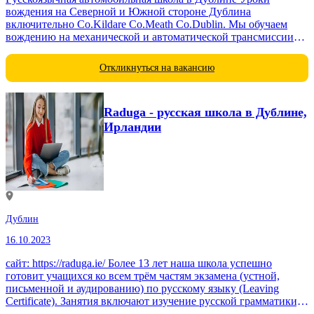
вождения на Северной и Южной стороне Дублина
включительно Co.Kildare Co.Meath Co.Dublin. Мы обучаем
вождению на механической и автоматической трансмиссии
для получения прав категории “В”, грузовых машин...
Откликнуться на вакансию
Raduga - русская школа в Дублине,
Ирландии
Дублин
16.10.2023
сайт: https://raduga.ie/ Более 13 лет наша школа успешно
готовит учащихся ко всем трём частям экзамена (устной,
письменной и аудированию) по русскому языку (Leaving
Certificate). Занятия включают изучение русской грамматики,
расширение словарного запаса,...