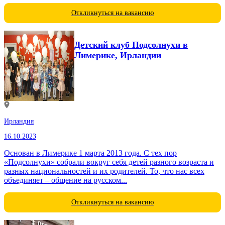
Откликнуться на вакансию
Детский клуб Подсолнухи в
Лимерике, Ирландии
Ирландия
16.10.2023
Основан в Лимерике 1 марта 2013 года. С тех пор
«Подсолнухи» собрали вокруг себя детей разного возраста и
разных национальностей и их родителей. То, что нас всех
объединяет – общение на русском...
Откликнуться на вакансию