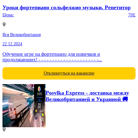
Уроки фортепиано сольфеджио музыки. Репетитор
Цена:
70£
Вся Великобритания
22.12.2024
Обучение игре на фортепиано для новичков и
продолжающих! - - - - - - - - - - - - - - - - - - - - - -...
Откликнуться на вакансию
Posylka Express - доставка между
Великобританией и Украиной 🚚