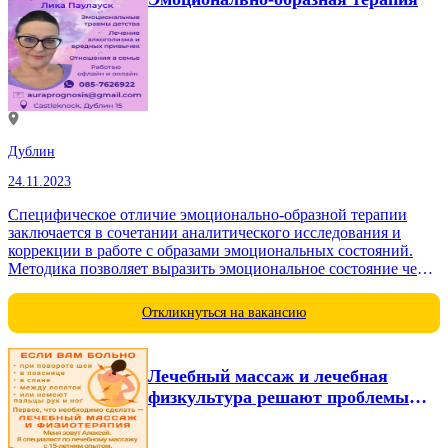
Дублин
24.11.2023
Специфическое отличие эмоционально-образной терапии
заключается в сочетании аналитического исследования и
коррекции в работе с образами эмоциональных состояний.
Методика позволяет выразить эмоциональное состояние через
зрительный, звуковой или кинестический образ и
трансформировать исходное...
Откликнуться на вакансию
Лечебный массаж и лечебная
физкультура решают проблемы
боли в спине,...