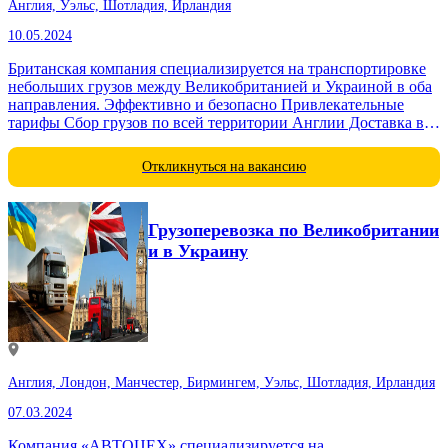
Англия, Уэльс, Шотладия, Ирландия
10.05.2024
Британская компания специализируется на транспортировке
небольших грузов между Великобританией и Украиной в оба
направления. Эффективно и безопасно Привлекательные
тарифы Сбор грузов по всей территории Англии Доставка во
все регионы Украины (в некоторые регионы Украины
доставка...
Откликнуться на вакансию
Грузоперевозка по Великобритании
и в Украину
Англия, Лондон, Манчестер, Бирмингем, Уэльс, Шотладия, Ирландия
07.03.2024
Компания «АВТОЦЕХ» специализируется на