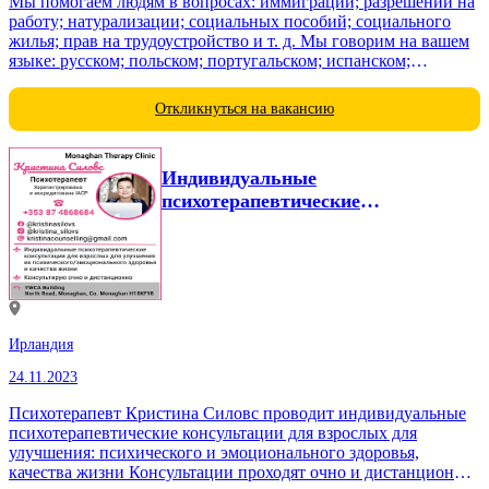
Мы помогаем людям в вопросах: иммиграции; разрешений на
работу; натурализации; социальных пособий; социального
жилья; прав на трудоустройство и т. д. Мы говорим на вашем
языке: русском; польском; португальском; испанском;
арабском; и других языках. Мы также предлагаем письменные
и устные переводы документов. Наши услуги доступны
Откликнуться на вакансию
онлайн...
Индивидуальные
психотерапевтические
консультации
Ирландия
24.11.2023
Психотерапевт Кристина Силовс проводит индивидуальные
психотерапевтические консультации для взрослых для
улучшения: психического и эмоционального здоровья,
качества жизни Консультации проходят очно и дистанционно