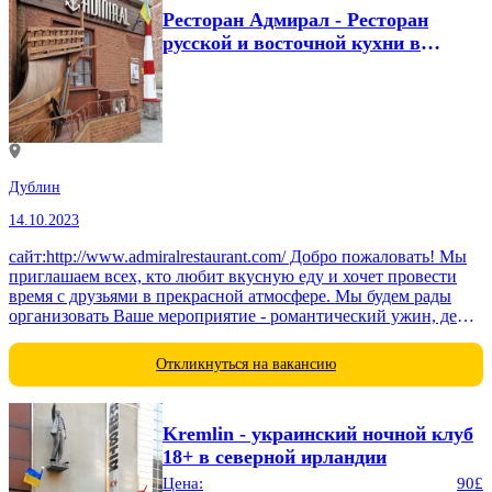
Ресторан Адмирал - Ресторан
русской и восточной кухни в
Дублине
Дублин
14.10.2023
сайт:http://www.admiralrestaurant.com/ Добро пожаловать! Мы
приглашаем всех, кто любит вкусную еду и хочет провести
время с друзьями в прекрасной атмосфере. Мы будем рады
организовать Ваше мероприятие - романтический ужин, день
рождения, свадьбу, крестины...
Откликнуться на вакансию
Kremlin - украинский ночной клуб
18+ в северной ирландии
Цена:
90£