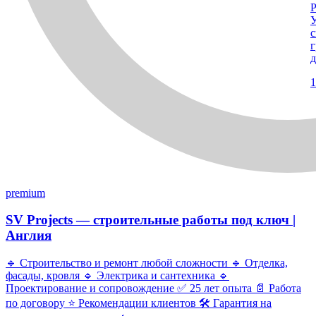
Р
У
с
г
д
1
premium
SV Projects — строительные работы под ключ |
Англия
🔹 Строительство и ремонт любой сложности 🔹 Отделка,
фасады, кровля 🔹 Электрика и сантехника 🔹
Проектирование и сопровождение ✅ 25 лет опыта 📄 Работа
по договору ⭐ Рекомендации клиентов 🛠 Гарантия на