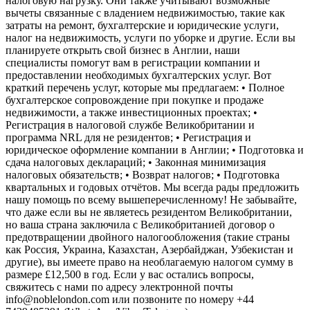
налоговую нагрузку. Они также учитывают возможные
вычеты связанные с владением недвижимостью, такие как
затраты на ремонт, бухгалтерские и юридические услуги,
налог на недвижимость, услуги по уборке и другие. Если вы
планируете открыть свой бизнес в Англии, наши
специалисты помогут вам в регистрации компании и
предоставлении необходимых бухгалтерских услуг. Вот
краткий перечень услуг, которые мы предлагаем: • Полное
бухгалтерское сопровождение при покупке и продаже
недвижимости, а также инвестиционных проектах; •
Регистрация в налоговой службе Великобритании и
программа NRL для не резидентов; • Регистрация и
юридическое оформление компании в Англии; • Подготовка и
сдача налоговых деклараций; • Законная минимизация
налоговых обязательств; • Возврат налогов; • Подготовка
квартальных и годовых отчётов. Мы всегда рады предложить
нашу помощь по всему вышеперечисленному! Не забывайте,
что даже если вы не являетесь резидентом Великобритании,
но ваша страна заключила с Великобританией договор о
предотвращении двойного налогообложения (такие страны
как Россия, Украина, Казахстан, Азербайджан, Узбекистан и
другие), вы имеете право на необлагаемую налогом сумму в
размере £12,500 в год. Если у вас остались вопросы,
свяжитесь с нами по адресу электронной почты
info@noblelondon.com или позвоните по номеру +44