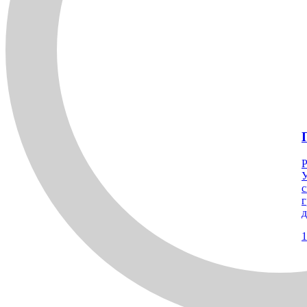
Р
У
с
г
д
1