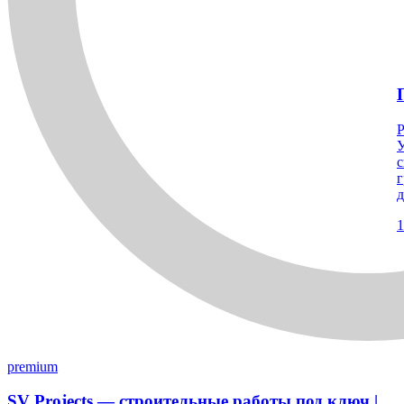
Р
У
с
г
д
1
premium
SV Projects — строительные работы под ключ |