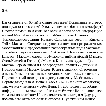
60£
Вы страдаете от болей в спине или шее? Испытываете стресс
или трудности со сном? У вас мышечные боли и дискомфорт?
Я готов помочь вам жить без боли и вести более комфортную
жизнь! Мои Услуги включают: -Мануальная Терапия
-Иглорефлексотерапия -Кранио-Сакральная Терапия -Кинезио
Тэйт -Массажи Специализируюсь на помощи при различных
заболеваниях и предоставляю разнообразные виды массажа:
-Лечебно Оздоровительный -Глубокий -Шведский -Японский
Шиатсу -Массаж Головы -Рефлексология(Китайский Массаж
Стоп/Кистей и Головы) -Массаж Банками(вакуумный) -
Массаж Беременным и Послеродовая Терапия - Детский и
Подростковый Массаж. Более 16 лет практики. Огромный
опыт работы в спортивных командах, клиниках, госпитале.
Персональный подход к каждому пациенту. Мобильный
Сервис(выезд к вам) цена: 1 час- £80-£90(зависит от района)
Так же могу принять у себя Цена: 1ч-£60. Более подробная
информацию вы можете найти на моём website или свяжитесь
со мной по телефону Не стесняйтесь, звоните, и я буду рад
помочь вам жить без боли и стресса! С уважением Денис