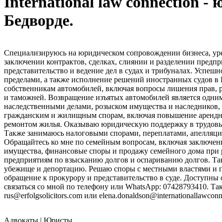
International law connection 
Бедворде.
Специализируюсь на юридическом сопровождении бизнеса, уре
заключении контрактов, сделках, слиянии и разделении предп
представительство и ведение дел в судах и трибуналах. Успе
пределами, а также исполнение решений иностранных судов в
собственникам автомобилей, включая вопросы лишения прав, 
и таможней. Возвращение изъятых автомобилей является одни
наследственными делами, розыском имущества и наследников, 
гражданским и жилищным спорам, включая повышение арендной
ремонтом жилья. Оказываю юридическую поддержку в трудовых
Также занимаюсь налоговыми спорами, переплатами, апелляция
Обращайтесь ко мне по семейным вопросам, включая заключение
имущества, финансовые споры и продажу семейного дома при
предприятиям по взысканию долгов и оспариванию долгов. Та
убежище и депортацию. Решаю споры с местными властями и п
обращение к прокурору и представительство в суде. Доступны 
связаться со мной по телефону или WhatsApp: 07428793410. Т
rus@erfolgsolicitors.com или elena.donaldson@internationallawconn
Адвокаты | Юристы