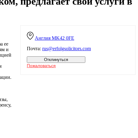
ком, предлагает свои услуги в
Англия
MK42 0FE
а ее
Почта:
rus@erfolgsolicitors.com
ям и
ицией
Отклинуться
Пожаловаться
м
ации.
изы,
енсу,