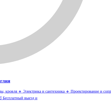
нглия
ды, кровля 🔹 Электрика и сантехника 🔹 Проектирование и соп
 Бесплатный выезд и