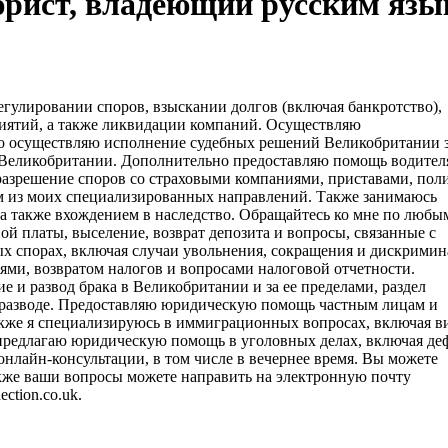
- юрист, владеющий русским язы
гулировании споров, взыскании долгов (включая банкротство),
риятий, а также ликвидации компаний. Осуществляю
шно осуществляю исполнение судебных решений Великобритании з
 Великобритании. Дополнительно предоставляю помощь водител
разрешение споров со страховыми компаниями, приставами, пол
м из моих специализированных направлений. Также занимаюсь
а также вхождением в наследство. Обращайтесь ко мне по любы
 платы, выселение, возврат депозита и вопросы, связанные с
 спорах, включая случаи увольнения, сокращения и дискримин
ми, возвратом налогов и вопросами налоговой отчетности.
 и развод брака в Великобритании и за ее пределами, раздел
 разводе. Предоставляю юридическую помощь частным лицам и
кже я специализируюсь в иммиграционных вопросах, включая в
редлагаю юридическую помощь в уголовных делах, включая деф
онлайн-консультации, в том числе в вечернее время. Вы можете
акже ваши вопросы можете направить на электронную почту
ection.co.uk.