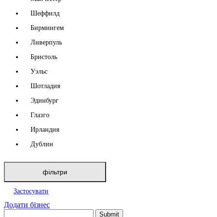
Шеффилд
Бирмингем
Ливерпуль
Бристоль
Уэльс
Шотладия
Эдинбург
Глазго
Ирландия
Дублин
фільтри
Застосувати
Додати бізнес