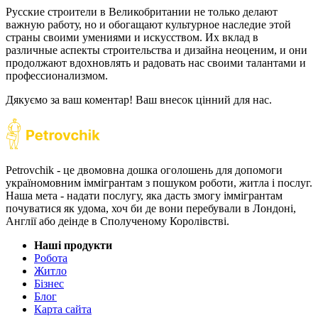
Русские строители в Великобритании не только делают
важную работу, но и обогащают культурное наследие этой
страны своими умениями и искусством. Их вклад в
различные аспекты строительства и дизайна неоценим, и они
продолжают вдохновлять и радовать нас своими талантами и
профессионализмом.
Дякуємо за ваш коментар! Ваш внесок цінний для нас.
Petrovchik - це двомовна дошка оголошень для допомоги
україномовним іммігрантам з пошуком роботи, житла і послуг.
Наша мета - надати послугу, яка дасть змогу іммігрантам
почуватися як удома, хоч би де вони перебували в Лондоні,
Англії або деінде в Сполученому Королівстві.
Наші продукти
Робота
Житло
Бізнес
Блог
Карта сайта