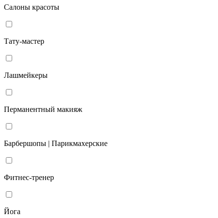
Салоны красоты
Тату-мастер
Лашмейкеры
Перманентный макияж
Барбершопы | Парикмахерские
Фитнес-тренер
Йога