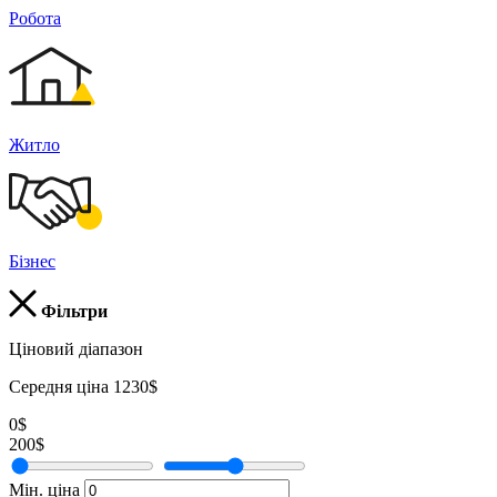
Робота
Житло
Бізнес
Фільтри
Ціновий діапазон
Середня ціна 1230$
0$
200$
Мін. ціна