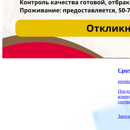
Сроч
premi
Предоставля
комму
соотв
Зарпл