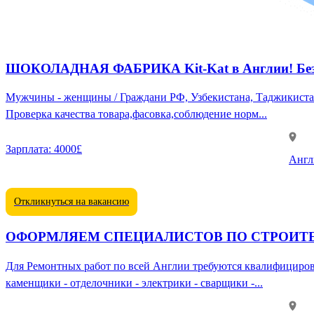
ШОКОЛАДНАЯ ФАБРИКА Kit-Kat в Англии! Без о
Мужчины - женщины / Граждани РФ, Узбекистана, Таджикистана, Кыргызстана От 20 до 60 лет 💯 Жилье , Питание , Перелет - от работодателя Го
Проверка качества товара,фасовка,соблюдение норм...
Зарплата:
4000£
Англ
Откликнуться на вакансию
ОФОРМЛЯЕМ СПЕЦИАЛИСТОВ ПО СТРОИТЕЛЬСТ
Для Ремонтных работ по всей Англии требуются квалифицированные работники в сфере Строительства ❗️👨
каменщики - отделочники - электрики - сварщики -...