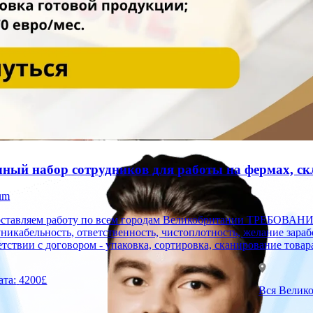
ный набор сотрудников для работы на фермах, скла
um
ем работу по всем городам Великобритании ТРЕБОВАНИЯ - мужчины, женщины, семейные пары; - 18-60; -
никабельность, ответственность, чистоплотность, желание за
етствии с договором - упаковка, сортировка, сканирование товара
ата:
4200£
Вся Велик