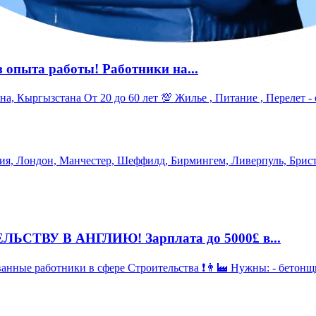
пыта работы! Работники на...
род - Йорк, Англия ❗️Ваши обязанности:
ия, Лондон, Манчестер, Шеффилд, Бирмингем, Ливерпуль, Брист
ВУ В АНГЛИЮ! Зарплата до 5000£ в...
‍🏭 Нужны: - бетонщики - монтажники - стропальщики - арматурщики - маляры -