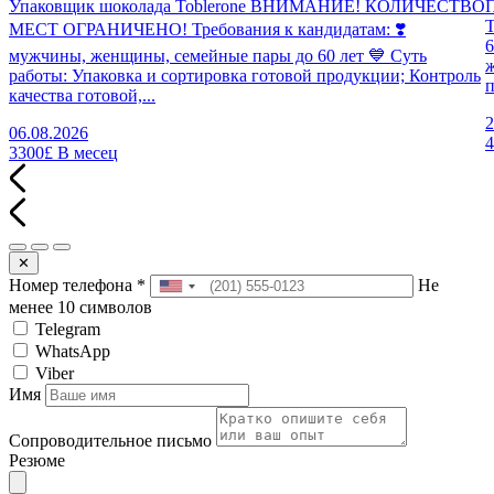
Упаковщик шоколада Toblerone ВНИМАНИЕ! КОЛИЧЕСТВО
П
МЕСТ ОГРАНИЧЕНО! Требования к кандидатам: ❣️
6
мужчины, женщины, семейные пары до 60 лет 💙 Суть
работы: Упаковка и сортировка готовой продукции; Контроль
п
качества готовой,...
2
06.08.2026
3300£
В месец
✕
Номер телефона
*
Не
менее 10 символов
Telegram
WhatsApp
Viber
Имя
Сопроводительное письмо
Резюме